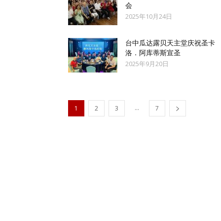
会
2025年10月24日
台中瓜达露贝天主堂庆祝圣卡
洛．阿库蒂斯宣圣
2025年9月20日
...
1
2
3
7