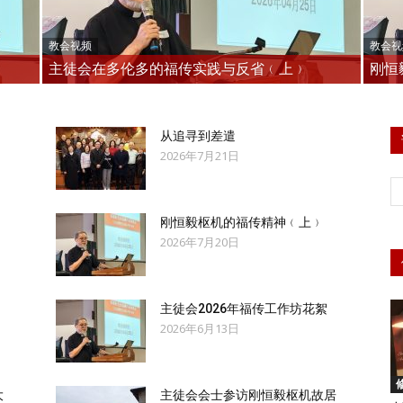
教会视频
教会视
主徒会在多伦多的福传实践与反省﹙上﹚
刚恒
徒
从追寻到差遣
2026年7月21日
刚恒毅枢机的福传精神﹙上﹚
会
2026年7月20日
主徒会2026年福传工作坊花絮
2026年6月13日
马
大
主徒会会士参访刚恒毅枢机故居