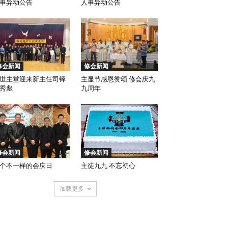
事异动公告
人事异动公告
修会新闻
修会新闻
世主堂迎来新主任司铎
主显节感恩赞颂 修会庆九
秀彪
九周年
修会新闻
修会新闻
个不一样的会庆日
主徒九九 不忘初心
加载更多