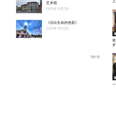
人
艺术馆
2025年10月7日
来
《活出生命的色彩》
2025年7月22日
救
罗
西
7的1页
亚
一