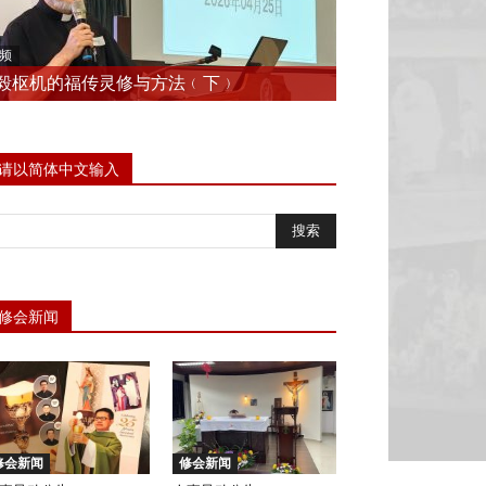
频
毅枢机的福传灵修与方法﹙下﹚
请以简体中文输入
修会新闻
修会新闻
修会新闻