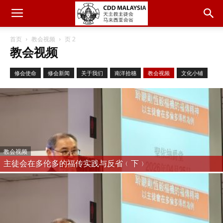
首页
教会视频
页 2
教会视频
修会使命
修会新闻
关于我们
南洋拾穗
教会视频
文化小铺
教会视频
主徒会在多伦多的福传实践与反省﹙下﹚