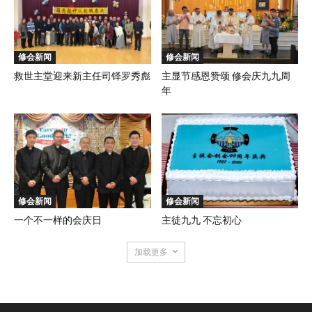
修会新闻
修会新闻
救世主堂迎来新主任司铎罗秀彪
主显节感恩赞颂 修会庆九九周
年
修会新闻
修会新闻
一个不一样的会庆日
主徒九九 不忘初心
加载更多