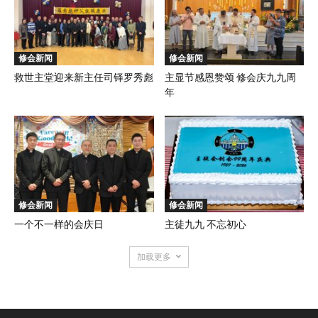
修会新闻
修会新闻
救世主堂迎来新主任司铎罗秀彪
主显节感恩赞颂 修会庆九九周
年
修会新闻
修会新闻
一个不一样的会庆日
主徒九九 不忘初心
加载更多