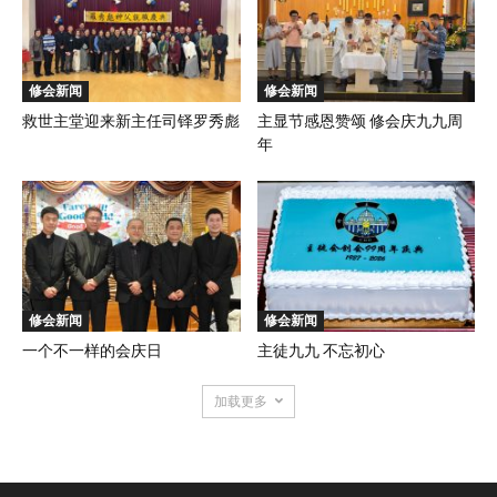
修会新闻
修会新闻
救世主堂迎来新主任司铎罗秀彪
主显节感恩赞颂 修会庆九九周
年
修会新闻
修会新闻
一个不一样的会庆日
主徒九九 不忘初心
加载更多