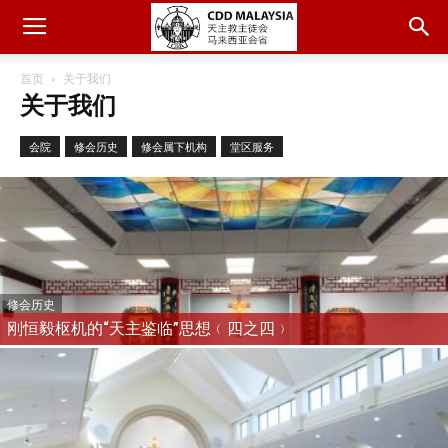
首页
关于我们
关于我们
会院
修会历史
修会属下机构
堂区服务
修会历史
刚恒毅枢机的“天主鉴临”思想﹙四之四﹚