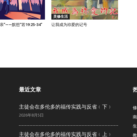
灵修生活
”——默想“若19:25-34”
让我成为祢爱的记号
最近文章
主徒会在多伦多的福传实践与反省﹙下﹚
修
2026年8月5日
南
生
主徒会在多伦多的福传实践与反省﹙上﹚
教