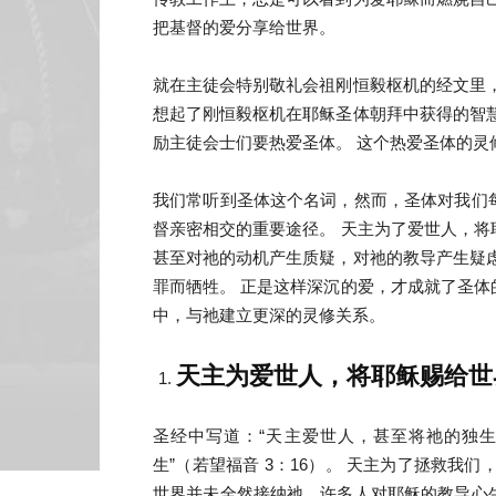
把基督的爱分享给世界。
就在主徒会特别敬礼会祖刚恒毅枢机的经文里
想起了刚恒毅枢机在耶稣圣体朝拜中获得的智
励主徒会士们要热爱圣体。 这个热爱圣体的灵
我们常听到圣体这个名词，然而，圣体对我们
督亲密相交的重要途径。 天主为了爱世人，
甚至对祂的动机产生质疑，对祂的教导产生疑
罪而牺牲。 正是这样深沉的爱，才成就了圣
中，与祂建立更深的灵修关系。
天主为爱世人，将耶稣赐给世
圣经中写道：“天主爱世人，甚至将祂的独
生”（若望福音 3：16）。 天主为了拯救我
世界并未全然接纳祂，许多人对耶稣的教导心