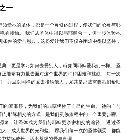
会
之一
是领受祂的圣体，都是一个灵修的过程，使我们的心灵与耶
灵魂的接触。 我们从圣体中得以与耶稣合一，进一步体验祂
是无条件的爱与恩典，这份爱让我们不仅在困难中得以坚持，
省
恩典，更是学习如何去爱别人，就如同耶稣爱我们一样。 圣
真正能够有力量去面对这个世界的种种困难和挑战。 每一次
们，并且以同样的爱去接纳他人，尤其是那些需要我们帮助
们的赎罪祭，为我们的罪孽牺牲了自己的生命。 祂的血与
我们与耶稣相交的方式，是我们灵修旅程中的一个重要步骤。
源泉，让圣体成为我们与耶稣更亲密相交的途径。 透过圣
他人，成为世界的光和盐。 愿我们每一次的圣体领受，都能
仰中持续成长，活出基督的爱与真理。