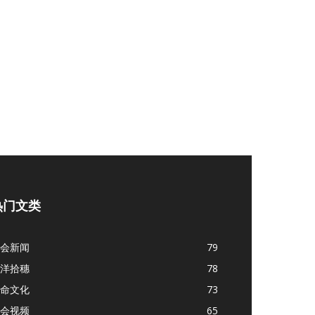
热门文类
会新闻
79
洋拾穗
78
命文化
73
会视频
65