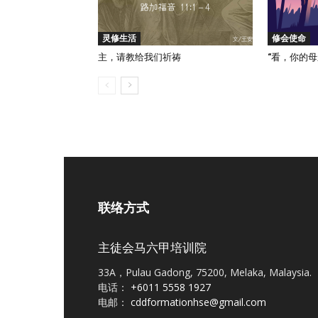
灵修生活
修会使命
主，请教给我们祈祷
“看，你的母亲
联络方式
主徒会马六甲培训院
33A，Pulau Gadong, 75200, Melaka, Malaysia.
电话：
+6011 5558 1927
电邮：
cddformationhse@gmail.com