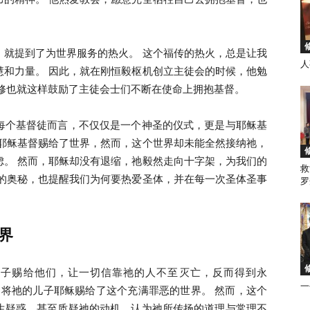
，就提到了为世界服务的热火。 这个福传的热火，总是让我
人
慧和力量。 因此，就在刚恒毅枢机创立主徒会的时候，他勉
徒
修也就这样鼓励了主徒会士们不断在使命上拥抱基督。
每个基督徒而言，不仅仅是一个神圣的仪式，更是与耶稣基
将耶稣基督赐给了世界，然而，这个世界却未能全然接纳祂，
虑。 然而，耶稣却没有退缩，祂毅然走向十字架，为我们的
救
会
体的奥秘，也提醒我们为何要热爱圣体，并在每一次圣体圣事
罗
界
马
生子赐给他们，让一切信靠祂的人不至灭亡，反而得到永
一
们，将祂的儿子耶稣赐给了这个充满罪恶的世界。 然而，这个
生疑惑，甚至质疑祂的动机，认为祂所传扬的道理与常理不