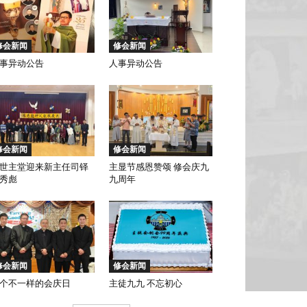
修会新闻
修会新闻
事异动公告
人事异动公告
修会新闻
修会新闻
世主堂迎来新主任司铎
主显节感恩赞颂 修会庆九
秀彪
九周年
修会新闻
修会新闻
个不一样的会庆日
主徒九九 不忘初心