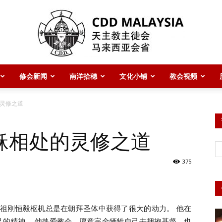
修会新闻
南洋拾穗
文化小铺
教会视频
CDD
灵修之道
稣相处的灵修之道
Malaysia
375
会祖刚恒毅枢机总是在朝拜圣体中获得了很大的动力。 他在
主
己的精神。 他热爱教会，愿意完全牺牲自己去拥抱基督，也