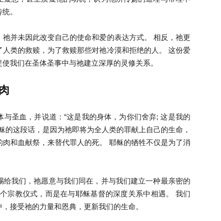
传统。
来
，祂并未因此改变自己的使命和爱的表达方式。 相反，祂更
了人类的救赎，为了救赎那些对祂冷漠和拒绝的人。 这份爱
促使我们在圣体圣事中与祂建立深厚的灵修关系。
肉
西
与圣血，并说道：“这是我的身体，为你们舍弃; 这是我的
8）耶稣的这段话，是因为祂即将为全人类的罪献上自己的生命，
的肉和血献祭，来替代罪人的死。 耶稣的牺牲不仅是为了消
。
亚
赐给我们，祂愿意与我们同在，并与我们建立一种最亲密的
一个宗教仪式，而是在与耶稣基督的深度关系中相遇。 我们
中，接受祂的力量和恩典，更新我们的生命。