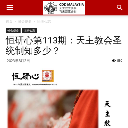
首页
修会使命
恒研心志
修会使命
恒研心志
恒研心第113期：天主教会圣
统制知多少？
2023年8月2日
530