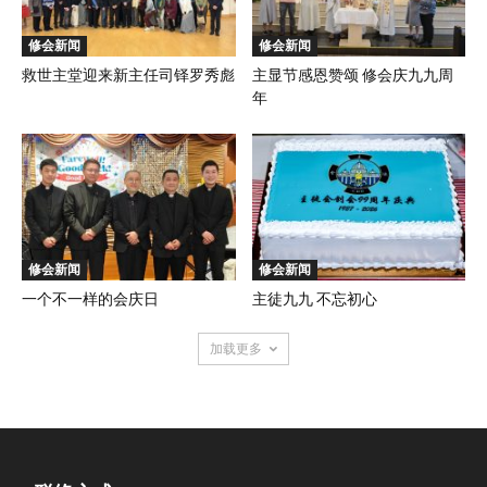
修会新闻
修会新闻
救世主堂迎来新主任司铎罗秀彪
主显节感恩赞颂 修会庆九九周
年
修会新闻
修会新闻
一个不一样的会庆日
主徒九九 不忘初心
加载更多