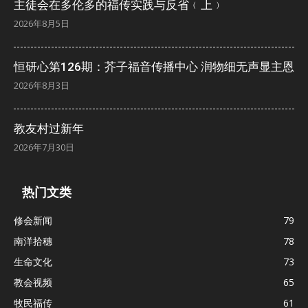
主徒会在多伦多的福传实践与反省﹙上﹚
2026年8月5日
恒研心第126期：芥子福音传播中心 润物细无声显主恩
2026年8月3日
教友村过新年
2026年7月30日
热门文类
修会新闻
79
南洋拾穗
78
生命文化
73
教会视频
65
牧民福传
61