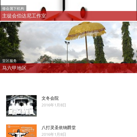
修会属下机构
主徒会伯达尼工作室
堂区服务
马六甲地区
文冬会院
2016年1月8日
八打灵圣依纳爵堂
2016年1月8日