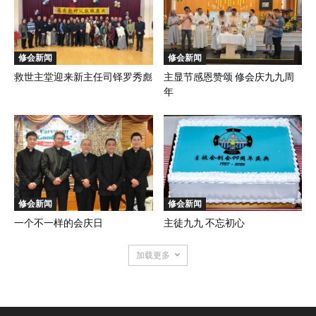
修会新闻
修会新闻
救世主堂迎来新主任司铎罗秀彪
主显节感恩赞颂 修会庆九九周
年
修会新闻
修会新闻
一个不一样的会庆日
主徒九九 不忘初心
加载更多