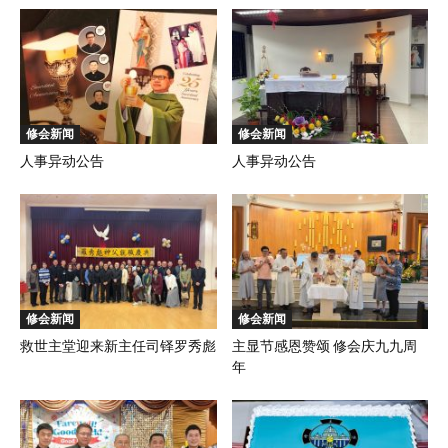
修会新闻
修会新闻
人事异动公告
人事异动公告
修会新闻
修会新闻
救世主堂迎来新主任司铎罗秀彪
主显节感恩赞颂 修会庆九九周
年