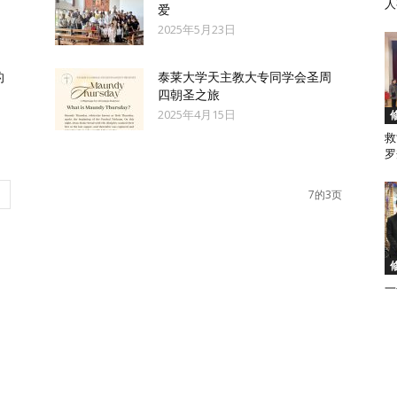
人
爱
2025年5月23日
来
的
泰莱大学天主教大专同学会圣周
四朝圣之旅
2025年4月15日
救
罗
西
7的3页
亚
一