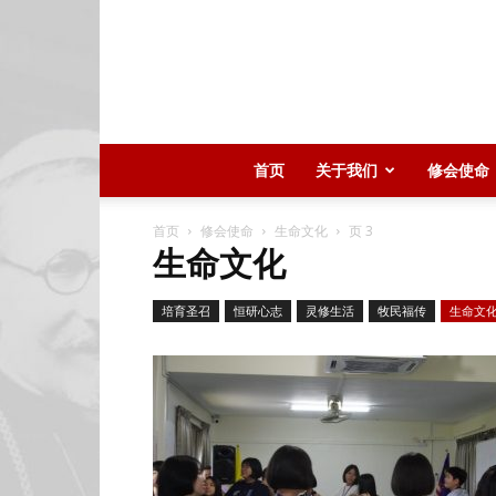
首页
关于我们
修会使命
首页
修会使命
生命文化
页 3
生命文化
培育圣召
恒研心志
灵修生活
牧民福传
生命文