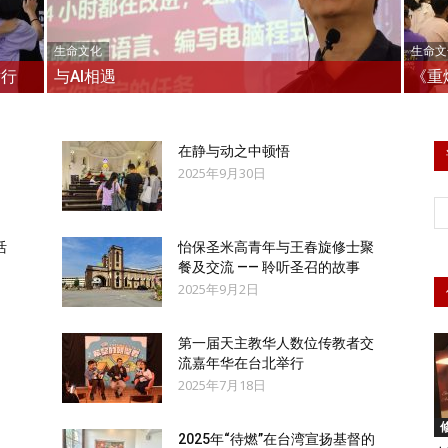
生命文化
生命文
举行
与AI相遇
《重
徒
在静与动之中顿悟
2025年9月30日
活
怡保圣米高青年与王春旋修士聚
会
餐及交流 —— 聆听圣召的故事
2025年9月2日
第一届天主教华人数位传教者交
流嘉年华在台北举行
马
2025年7月18日
2025年“待燃”在台湾宣扬基督的