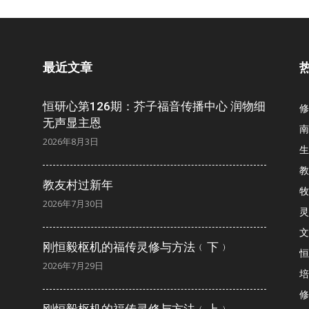
会
最近文章
省
恒研心第126期：芥子福音传播中心 润物细
修
无声显主恩
南
2026年8月3日
生
教
教友村过新年
牧
2026年7月30日
灵
文
刚恒毅枢机的福传灵修与方法﹙下﹚
恒
2026年7月29日
培
修
刚恒毅枢机的福传灵修与方法﹙上﹚