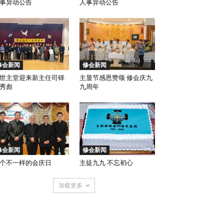
事异动公告
人事异动公告
修会新闻
修会新闻
世主堂迎来新主任司铎
主显节感恩赞颂 修会庆九
秀彪
九周年
修会新闻
修会新闻
个不一样的会庆日
主徒九九 不忘初心
加载更多