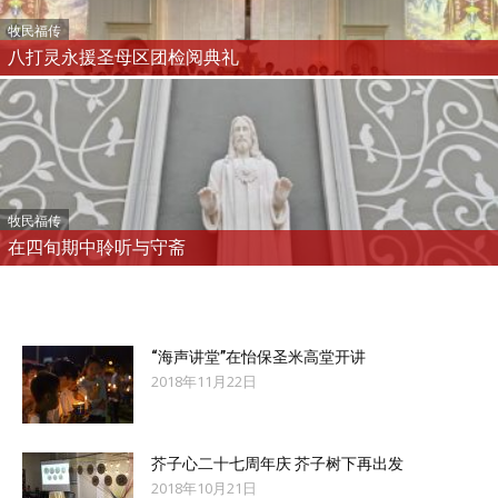
牧民福传
八打灵永援圣母区团检阅典礼
牧民福传
在四旬期中聆听与守斋
“海声讲堂”在怡保圣米高堂开讲
2018年11月22日
芥子心二十七周年庆 芥子树下再出发
2018年10月21日