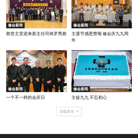
修会新闻
修会新闻
救世主堂迎来新主任司铎罗秀彪
主显节感恩赞颂 修会庆九九周
年
修会新闻
修会新闻
一个不一样的会庆日
主徒九九 不忘初心
加载更多