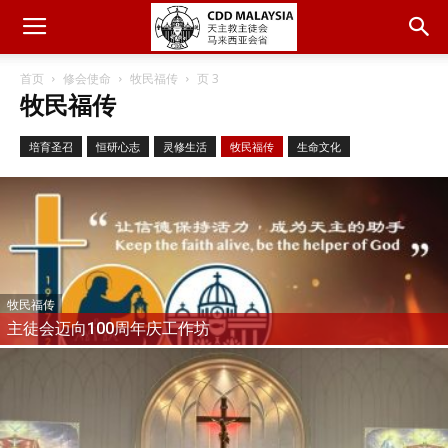
首页
修会使命
牧民福传
页 3
牧民福传
培育圣召
恒研心志
灵修生活
牧民福传
生命文化
牧民福传
主徒会迈向100周年庆工作坊