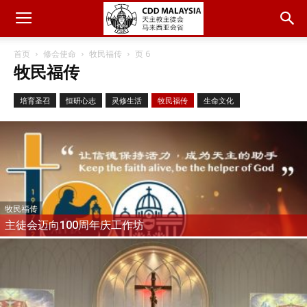
首页
修会使命
牧民福传
页 6
牧民福传
培育圣召
恒研心志
灵修生活
牧民福传
生命文化
牧民福传
主徒会迈向100周年庆工作坊