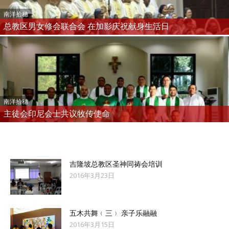
南洋拾穗
总教区男女修会联合会 在加影庆祝献身生活日
南洋拾穗
主徒会印尼会士共议牧传使命
吉隆坡总教区圣神同祷会培训
2016年3月23日
五木共舞﹙三﹚ 亲子乐融融
2016年3月15日