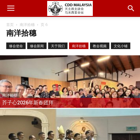
首页
南洋拾穗
页 6
南洋拾穗
修会使命
修会新闻
关于我们
南洋拾穗
教会视频
文化小铺
南洋拾穗
芥子心2026年新春团拜