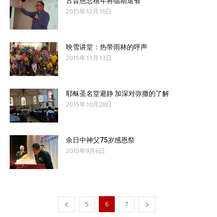
古晋慈悲禧年将临期退省
2015年12月16日
映雪讲堂：热带雨林的呼声
2015年11月13日
耶稣圣名堂避静 加深对弥撒的了解
2015年10月28日
余日中神父75岁感恩祭
2015年9月6日
5
6
7