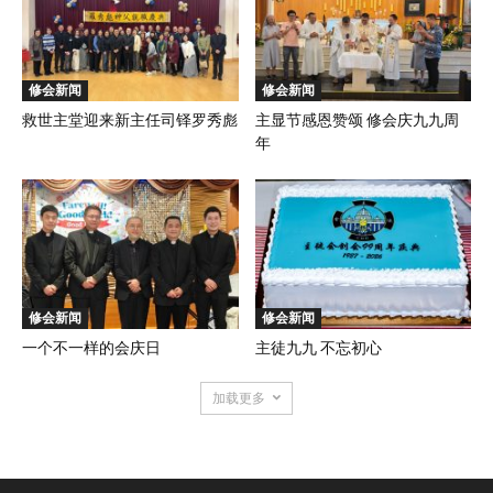
修会新闻
修会新闻
救世主堂迎来新主任司铎罗秀彪
主显节感恩赞颂 修会庆九九周
年
修会新闻
修会新闻
一个不一样的会庆日
主徒九九 不忘初心
加载更多