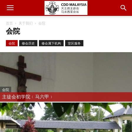
首页
关于我们
会院
会院
会院
修会历史
修会属下机构
堂区服务
会院
主徒会初学院﹙马六甲﹚