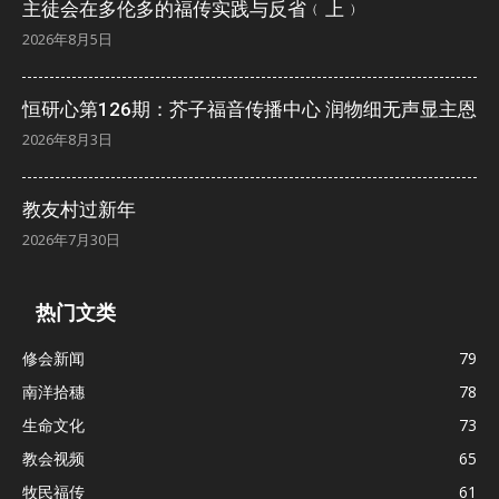
主徒会在多伦多的福传实践与反省﹙上﹚
2026年8月5日
恒研心第126期：芥子福音传播中心 润物细无声显主恩
2026年8月3日
教友村过新年
2026年7月30日
热门文类
修会新闻
79
南洋拾穗
78
生命文化
73
教会视频
65
牧民福传
61