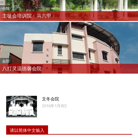
会院
主徒会培训院﹙马六甲﹚
会院
八打灵温德馨会院
文冬会院
2016年1月8日
请以简体中文输入