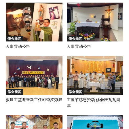
修会新闻
修会新闻
人事异动公告
人事异动公告
修会新闻
修会新闻
救世主堂迎来新主任司铎罗秀彪
主显节感恩赞颂 修会庆九九周
年