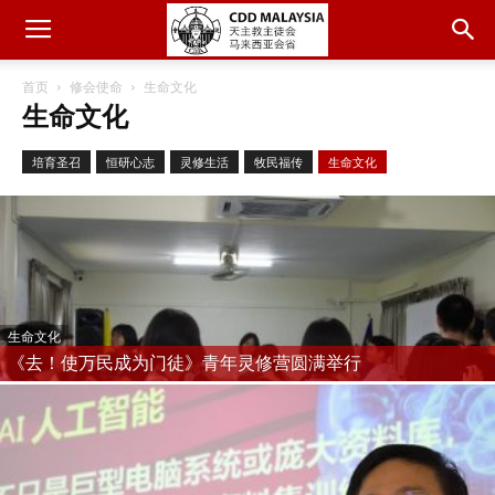
首页
修会使命
生命文化
生命文化
培育圣召
恒研心志
灵修生活
牧民福传
生命文化
生命文化
《去！使万民成为门徒》青年灵修营圆满举行