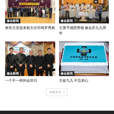
修会新闻
修会新闻
救世主堂迎来新主任司铎罗秀彪
主显节感恩赞颂 修会庆九九周
年
修会新闻
修会新闻
一个不一样的会庆日
主徒九九 不忘初心
加载更多