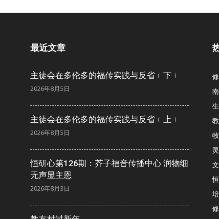
会
最近文章
省
主徒会在多伦多的福传实践与反省﹙下﹚
修
2026年8月5日
南
生
主徒会在多伦多的福传实践与反省﹙上﹚
教
2026年8月5日
牧
灵
恒研心第126期：芥子福音传播中心 润物细
文
无声显主恩
恒
2026年8月3日
培
修
教友村过新年