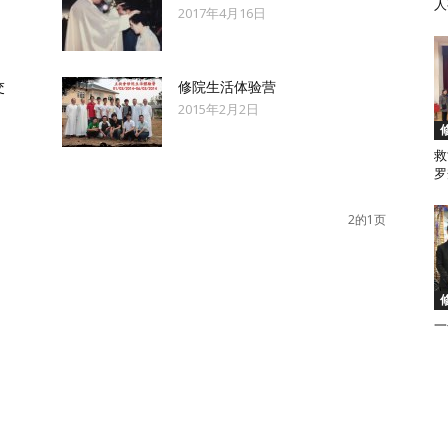
人
2017年4月16日
来
交
修院生活体验营
2015年2月2日
救
罗
西
2的1页
亚
一