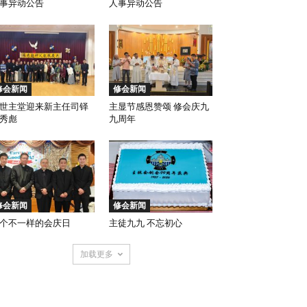
事异动公告
人事异动公告
修会新闻
修会新闻
世主堂迎来新主任司铎
主显节感恩赞颂 修会庆九
秀彪
九周年
修会新闻
修会新闻
个不一样的会庆日
主徒九九 不忘初心
加载更多