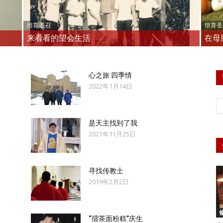
培育圣召
培育圣
来看看的望会生活
在母
徒
心之旅 四季情
2022年1月14日
是天主找到了我
会
2021年11月25日
寻找传教士
2019年2月2日
马
“擂茶面粉糕”庆生