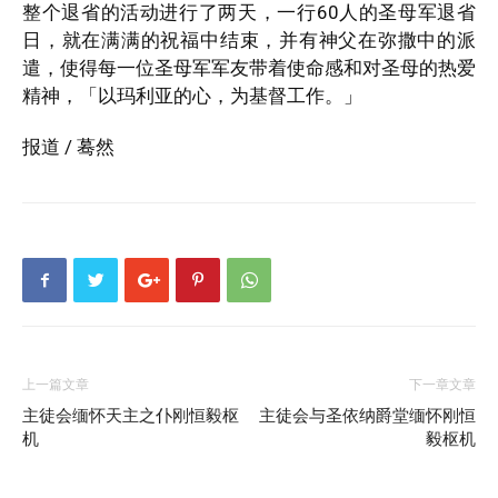
整个退省的活动进行了两天，一行60人的圣母军退省
日，就在满满的祝福中结束，并有神父在弥撒中的派
遣，使得每一位圣母军军友带着使命感和对圣母的热爱
精神，「以玛利亚的心，为基督工作。」
报道 / 蓦然
上一篇文章
下一章文章
主徒会缅怀天主之仆刚恒毅枢
主徒会与圣依纳爵堂缅怀刚恒
机
毅枢机