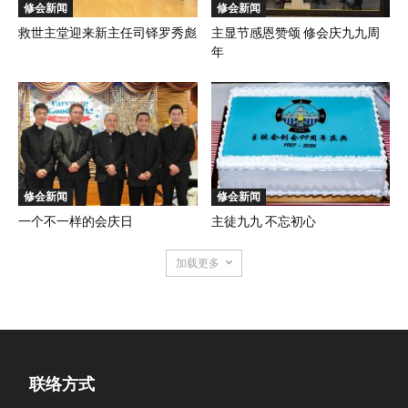
修会新闻
修会新闻
救世主堂迎来新主任司铎罗秀彪
主显节感恩赞颂 修会庆九九周
年
修会新闻
修会新闻
一个不一样的会庆日
主徒九九 不忘初心
加载更多
联络方式