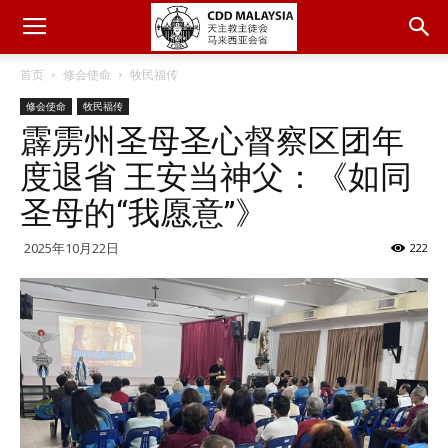
首页
修会使命
牧民福传
修会使命
牧民福传
霹雳州圣母圣心督察区团年
度退省 王安当神父：《如同
圣母的“我愿意”》
2025年10月22日
222