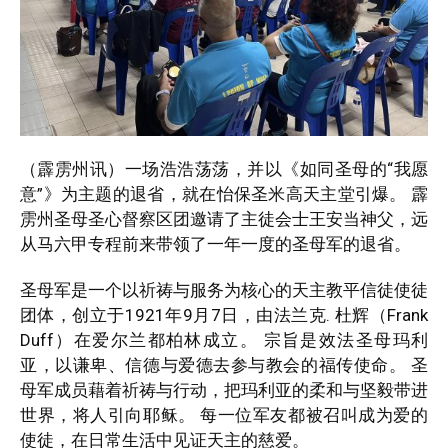
（霹雳州讯）一场浩浩荡荡，并以《如同圣母的“我愿
意”》为主题的退省，就在怡保圣米高天主堂引爆。 霹
雳州圣母圣心督察区团邀请了主徒会士王安当神父，远
从马六甲专程前来带领了一年一度的圣母军的退省。
圣母军是一个以祈祷与服务为核心的天主教平信徒使徒
团体，创立于1921年9月7日，由法兰克. 杜辉（Frank
Duff）在爱尔兰都柏林成立。 宗旨是效法圣母玛利
亚，以谦卑、信德与爱德去参与教会的福传使命。 圣
母军成员藉着祈祷与行动，把玛利亚的柔和与坚毅带进
世界，将人引向耶稣。 每一位军友都被召叫成为爱的
使徒，在日常生活中见证天主的慈爱。