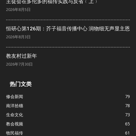
主徒会在多伦多的福传实践与反省﹙上﹚
2026年8月5日
恒研心第126期：芥子福音传播中心 润物细无声显主恩
2026年8月3日
教友村过新年
2026年7月30日
热门文类
修会新闻
79
南洋拾穗
78
生命文化
73
教会视频
65
牧民福传
61