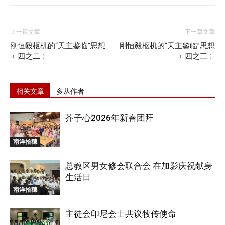
上一篇文章
下一章文章
刚恒毅枢机的“天主鉴临”思想
刚恒毅枢机的“天主鉴临”思想
﹙四之二﹚
﹙四之三﹚
相关文章
多从作者
芥子心2026年新春团拜
南洋拾穗
总教区男女修会联合会 在加影庆祝献身
生活日
南洋拾穗
主徒会印尼会士共议牧传使命