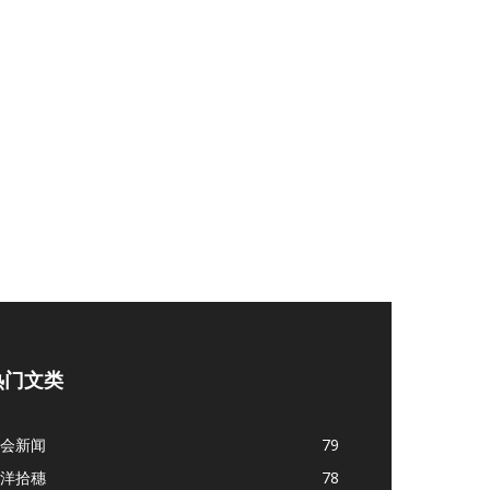
热门文类
会新闻
79
洋拾穗
78