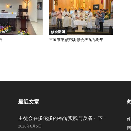
修会新闻
告
主显节感恩赞颂 修会庆九九周年
最近文章
主徒会在多伦多的福传实践与反省﹙下﹚
修
2026年8月5日
南