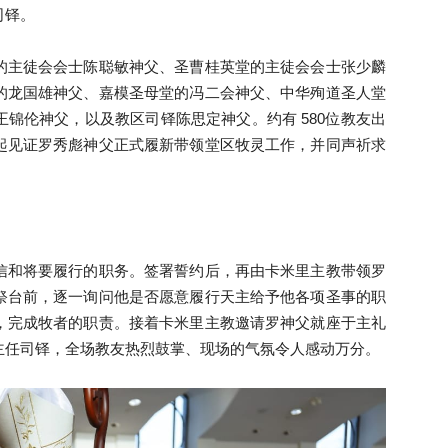
司铎。
来
的主徒会会士陈聪敏神父、圣曹桂英堂的主徒会会士张少麟
的龙国雄神父、嘉模圣母堂的冯二会神父、中华殉道圣人堂
锦伦神父，以及教区司铎陈思定神父。约有 580位教友出
起见证罗秀彪神父正式履新带领堂区牧灵工作，并同声祈求
西
信和将要履行的职务。签署誓约后，再由卡米里主教带领罗
祭台前，逐一询问他是否愿意履行天主给予他各项圣事的职
，完成牧者的职责。接着卡米里主教邀请罗神父就座于主礼
亚
主任司铎，全场教友热烈鼓掌、现场的气氛令人感动万分。