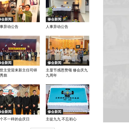
修会新闻
修会新闻
事异动公告
人事异动公告
修会新闻
修会新闻
世主堂迎来新主任司铎
主显节感恩赞颂 修会庆九
秀彪
九周年
修会新闻
修会新闻
个不一样的会庆日
主徒九九 不忘初心