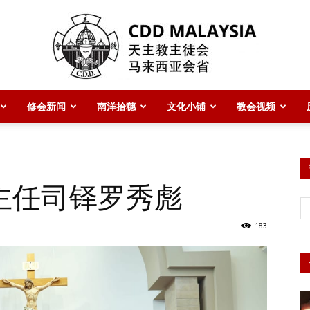
修会新闻
南洋拾穗
文化小铺
教会视频
CDD
主任司铎罗秀彪
Malaysia
183
主