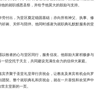
持他的就职感恩圣祭，并给予他莫大的鼓励与支持。
辛劳付出，为堂区奠定稳固基础；亦向所有神父、执事、修
的祈祷、关怀与陪伴。他同时感谢为就职典礼默默服务的堂
愿以牧者的心与堂区同行，服务信友。他鼓励大家积极参与
将一切交托于天主，共同建设充满生命力的信仰大家庭。
嘉宾齐聚于圣堂礼堂举行庆祝会，让教友及来宾有机会向罗
与团契。整个就职典礼和庆祝会，就在一片喜悦和欢笑声中
救世主堂新的一页。