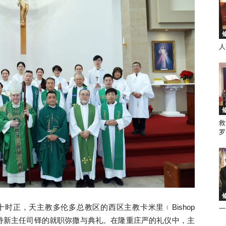
人
徒
救
会
罗
马
午十时正，天主教多伦多总教区的西区主教卡米里﹙Bishop
一
主堂，主持新主任司铎的就职弥撒与典礼。在隆重庄严的礼仪中，主