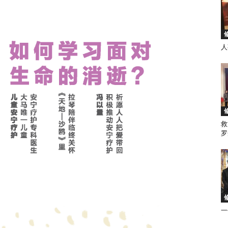
人
徒
救
会
罗
马
一