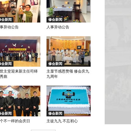
修会新闻
修会新闻
事异动公告
人事异动公告
修会新闻
修会新闻
世主堂迎来新主任司铎
主显节感恩赞颂 修会庆九
秀彪
九周年
修会新闻
修会新闻
个不一样的会庆日
主徒九九 不忘初心