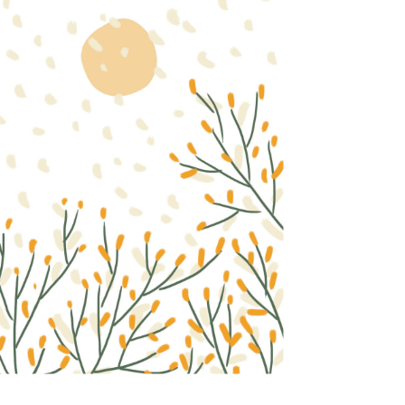
来
西
亚