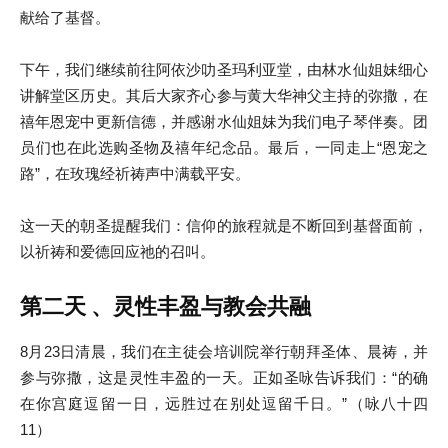
献给了基督。
下午，我们继续前往阿依沙叻圣玛利亚堂，由林水仙姐妹细心
讲解堂区历史。其后大家齐心参与黄大华神父主持的弥撒，在
禧年恩宠中更新信德，并感谢水仙姐妹为我们电子琴伴奏。团
员们也在此选购圣物及禧年纪念品。最后，一同走上“恩宠之
路”，在玫瑰经祈祷声中满载平安。
这一天的朝圣提醒我们：信仰的旅程就是不断回到基督面前，
以祈祷和爱德回应祂的召叫。
第二天
、灵性丰盈与教会共融
8月23日清晨，我们在主徒会培训院举行朝拜圣体、晨祷，并
参与弥撒，这是灵性丰盈的一天。正如圣咏告诉我们：“的确
在你宫庭逗留一日，远胜过在别处逗留千日。”（咏八十四
11）