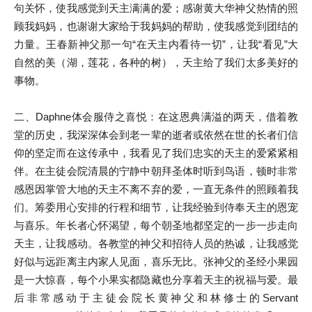
句关怀，使我感觉到天主满满的爱；感谢黄大华神父热情的照
顾我妈妈，也谢谢大家给于我妈妈的帮助，使我感觉到团结的
力量。王春新神父那一句“在天主内看待一切”，让我“看见”大
自然的美（湖，莲花，各种的树），天主给了我们太多美好的
事物。
二、Daphne体会服侍之喜悦：在这恩典满溢的两天，借着教
堂的历史，我深深体会到老一辈的逝者或依然在世的长者们信
仰的坚定而在这传承中，我看见了我们忠实的天主的爱紧紧相
伴。在主徒会院清晨的宁静中朝拜圣体时听到鸟语，顿时非常
感恩因掌管大地的天主不离不弃的爱，一直无条件的照顾着我
们。筹委用心安排的行程和细节，让我经验到侍奉天主的恩宠
与喜乐。年长者心怀渴望，每个朝圣地都坚定的一步一步走向
天主，让我感动。各教堂的神父和招待人员的热诚，让我感觉
好似与远距离主内家人见面，喜乐无比。张神父的圣经小果园
是一大惊喜，每个小果实都隐藏也分享着天主的祝福与爱。最
后非常感动于主徒会院长黄神父和林修士的Servant