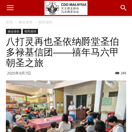
首页
修会使命
牧民福传
修会使命
牧民福传
八打灵再也圣依纳爵堂圣伯
多禄基信团――禧年马六甲
朝圣之旅
2025年9月7日
245