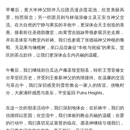
早餐后，黄大华神父陪伴几位团员漫步莲花池，欣赏美丽风
景，拍照留念；另一些团员则与林瑞添修士及王安当神父交
流。在大自然的宁静与果实的丰收中，更深体会天主创造的美
善。接着前往圣德肋撒堂，由黄雪吉姐妹带领参观历史走廊，
并在圣体室与教堂内祈祷。我们也参观了张德福神父种植的葡
萄、无花果与橄榄树，亲口品尝象征“丰收与祝福”的果实。堂
区的茶点款待，让我们更深体会主内共融的温暖。
午餐后，我们继续前往瓜达卢佩圣母堂朝圣，聆听王雪音修女
分享堂区历史，并受到王春新神父的热情接待。在温馨的交流
与茶点中，我们深切感受到普世教会一家人的情谊。傍晚时
分，大家满怀感恩与喜乐，平安返回 Putra Heights。
在这一次的朝圣活动中，我们深刻地体会：在祈祷中，我们的
信德得以坚固；在交流中，我们体验到教会共融的温暖；在爱
的行动中，我们真切见证基督的临在。愿圣神继续引领我们，