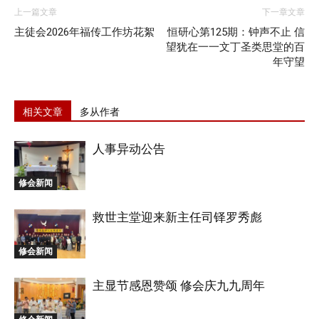
上一篇文章
下一章文章
主徒会2026年福传工作坊花絮
恒研心第125期：钟声不止 信
望犹在一一文丁圣类思堂的百
年守望
相关文章
多从作者
人事异动公告
修会新闻
救世主堂迎来新主任司铎罗秀彪
修会新闻
主显节感恩赞颂 修会庆九九周年