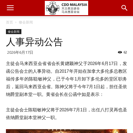
首页
修会新闻
修会新闻
人事异动公告
2026年6月17日
62
主徒会马来西亚会省省会长黄鏓颖神父于
2026
年
6
月
17
日，发
函公告会士的人事异动。自
2017
年开始在加拿大多伦多总教区
福传多年的陈聪敏神父，已于今年
1
月卸下多伦多的堂区职务
后，返回马来西亚会省。陈神父将于今年
7
月
1
日起，担任圣依
纳爵堂副本堂一职。黄省会长在公函中如是表示：
主徒会会士陈聪敏神父将于
2026
年
7
月
1
日，出任八打灵再也圣
依纳爵堂副本堂神父一职。