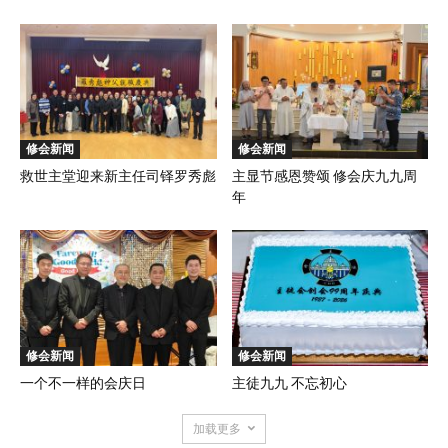
修会新闻
修会新闻
救世主堂迎来新主任司铎罗秀彪
主显节感恩赞颂 修会庆九九周
年
修会新闻
修会新闻
一个不一样的会庆日
主徒九九 不忘初心
加载更多