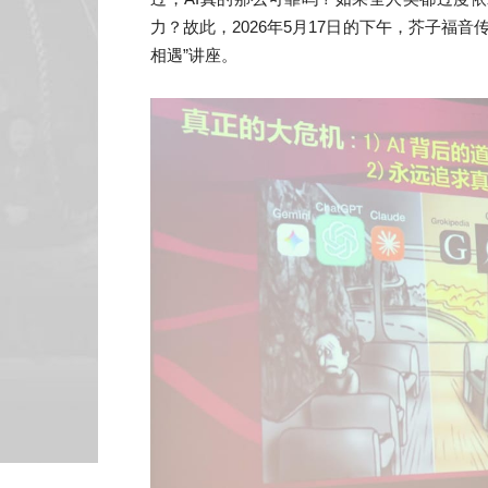
力？
故此，
2026
年
5
月
17
日的下午，
芥子福音
相遇
”
讲座。