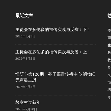
最近文章
主徒会在多伦多的福传实践与反省﹙下﹚
修
2026年8月5日
南
生
主徒会在多伦多的福传实践与反省﹙上﹚
教
2026年8月5日
牧
灵
恒研心第126期：芥子福音传播中心 润物细
文
无声显主恩
恒
2026年8月3日
培
修
教友村过新年
2026年7月30日