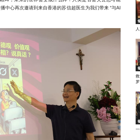
传播中心再次邀请到来自香港的苏信超医生为我们带来
“
与
AI
人
徒
救
会
罗
马
一