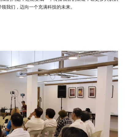
会
带领
我们，
迈向
一个
充满科技的未来
。
省