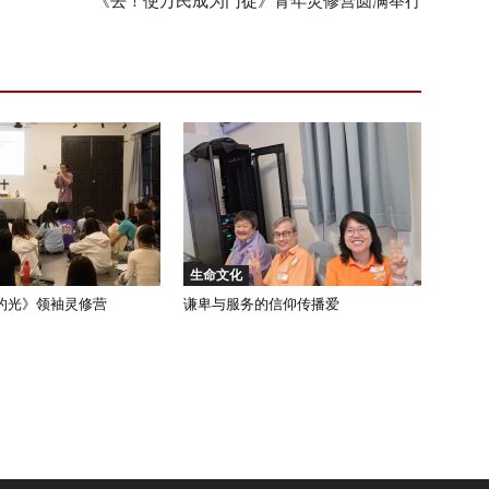
《去！使万民成为门徒》青年灵修营圆满举行
生命文化
的光》领袖灵修营
谦卑与服务的信仰传播爱