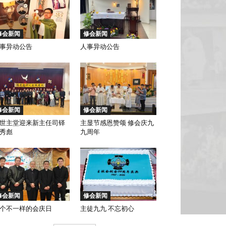
修会新闻
修会新闻
事异动公告
人事异动公告
修会新闻
修会新闻
世主堂迎来新主任司铎
主显节感恩赞颂 修会庆九
秀彪
九周年
修会新闻
修会新闻
个不一样的会庆日
主徒九九 不忘初心