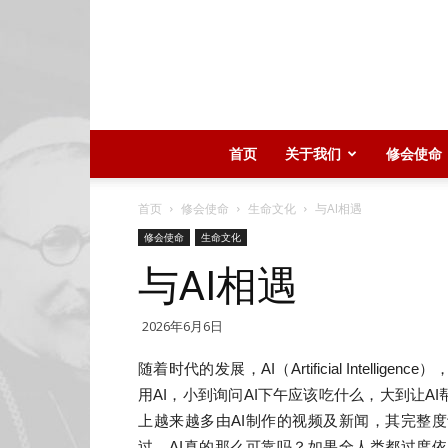
首页
关于我们
修会使命
首页
修会使命
生命文化
与AI相遇
修会使命
生命文化
与AI相遇
2026年6月6日
随着时代的发展，
AI
（
Artificial Intelligence
）
用
AI
，小到询问
AI
下午应该吃什么，大到让
AI
上越来越多由
AI
制作的视频
及
新闻，其完整度
过，
AI
真的那么可靠吗？如果全人类都
过
度依