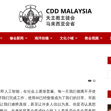
修会新闻
南洋拾穗
文化小铺
教会视频
CDD
Malaysia
52
，
即
人工智能，在社会上逐渐普遍。
每一天我们都离不开使
帮我们完成工作，使用
AI
已经慢慢成为了我们的日常。
市面
让我们难辨真假，甚至让许多人信以为真。
你是否认真想
主
赖
AI
，未来的世界会变成什么样？人类是否会失去思考能