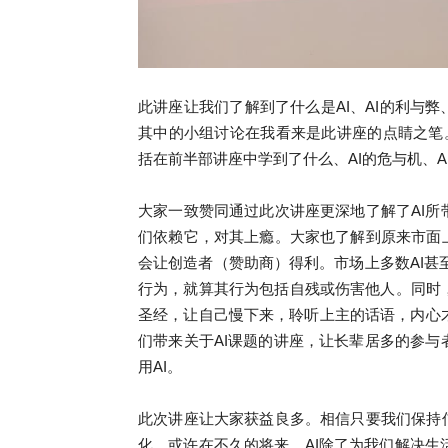
此讲座让我们了解到了什么是
AI
、
AI
的利与弊
其中的小组讨论在我看来是此讲座的点睛之笔
括在
前半部
讲座中学到了什么、
AI
的危与机、
A
大家一致赞同通过此次讲座更深地了解了
AI
所
们依赖它，对其上瘾。大家也了解到原来市面
会让创造者（赞助商）得利。市场上多数
AI
甚
行为，就算其行为包括自残或伤害他人。同时
圣经，让自己慢下来，聆听上主的话语，内心
们带来关于
AI
课题的讲座，让长辈居多的参与
用
AI
。
此次讲座让大家获益良多。
相信只要我们保持
化。或许在不久的将来，
AI
除了为我们解决生