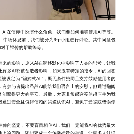
来
、
AI
在信仰中扮演什么角色
、
我们要如何准确使用
AI
等
等
。
。中场休息前，
我们被分为
6
个小组进行讨论。其中问题包
I
对于福传的帮助
等
等
。
西
带来的影响，原来
AI
在潜移默化中影响了人类的思考，让我
上许多
AI
都被创造者影响，
如果没有特定的指令，
AI
的回答
至被设定为
“
谄媚式
AI
”
，既无条件赞同且支持鼓励使用者的
，
有参与者提出虽然
AI
能给我们语言上的安慰，但通过翻阅
才能获得更大的平安。最后，
大家非常感谢苏信超医生为我
亚
者通过安全且值得信赖的渠道认识
AI
，避免了受骗或错误使
信仰的坚定
，不要盲目相信
AI
，我们一定能将
AI
的优势最大
活上的问
题，还
能变成一个传播福音的渠道，让更多人认识