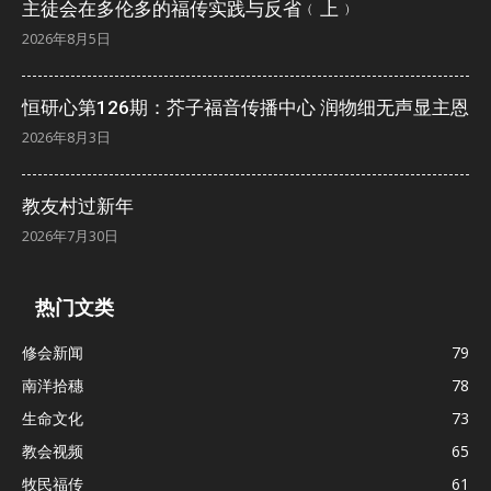
主徒会在多伦多的福传实践与反省﹙上﹚
2026年8月5日
恒研心第126期：芥子福音传播中心 润物细无声显主恩
2026年8月3日
教友村过新年
2026年7月30日
热门文类
修会新闻
79
南洋拾穗
78
生命文化
73
教会视频
65
牧民福传
61