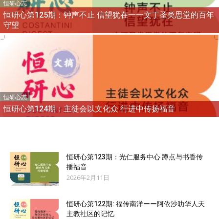
恒研心志
恒研心第125期：钟声不止 信望犹在一一文丁圣类思堂的百年
守望
恒研心志
恒研心第124期：主徒会以文化众 行进中传扬福音
恒研心第123期：光仁服务中心 蹲点与书香传
播福音
2026年2月11日
恒研心第122期: 福传南洋ーー阿依沙叻华人天
主教社区的记忆