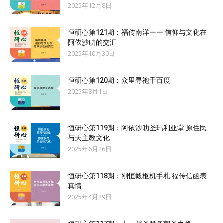
2025年12月8日
恒研心第121期：福传南洋ーー 信仰与文化在
阿依沙叻的交汇
2025年10月30日
恒研心第120期：众里寻祂千百度
2025年8月1日
恒研心第119期：阿依沙叻圣玛利亚堂 原住民
与天主教文化
2025年6月26日
恒研心第118期：刚恒毅枢机手札 福传信函表
真情
2025年4月29日