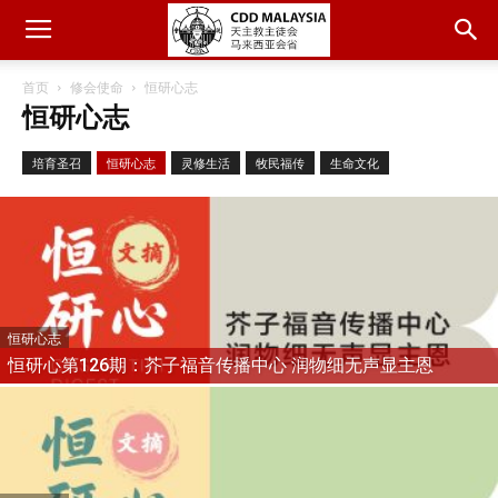
首页
修会使命
恒研心志
恒研心志
培育圣召
恒研心志
灵修生活
牧民福传
生命文化
恒研心志
恒研心第126期：芥子福音传播中心 润物细无声显主恩