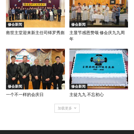
修会新闻
修会新闻
救世主堂迎来新主任司铎罗秀彪
主显节感恩赞颂 修会庆九九周
年
修会新闻
修会新闻
一个不一样的会庆日
主徒九九 不忘初心
加载更多