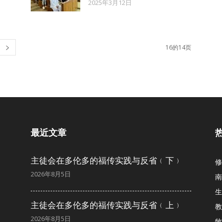
2025年3月12日
来
16的14页
西
最近文章
主徒会在多伦多的福传实践与反省﹙下﹚
亚
修
2026年8月5日
南
生
主徒会在多伦多的福传实践与反省﹙上﹚
教
2026年8月5日
牧