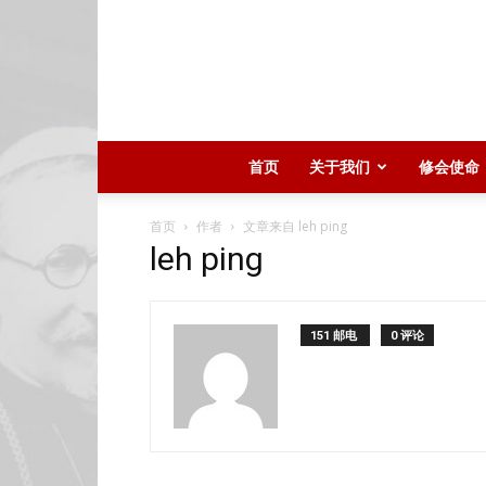
首页
关于我们
修会使命
首页
作者
文章来自 leh ping
leh ping
151 邮电
0 评论