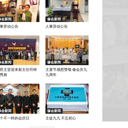
修会新闻
修会新闻
事异动公告
人事异动公告
修会新闻
修会新闻
世主堂迎来新主任司铎
主显节感恩赞颂 修会庆九
秀彪
九周年
修会新闻
修会新闻
个不一样的会庆日
主徒九九 不忘初心