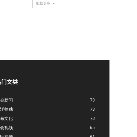
加载更多
热门文类
会新闻
79
洋拾穗
78
命文化
73
会视频
65
民福传
61