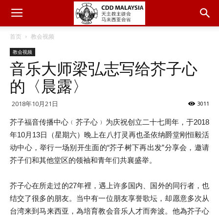
首页
教会视频
教会视频
音乐大师梁弘志写给芥子心
的〈晨露〉
2018年10月21日
3011
芥子福音传播中心﹙芥子心﹚为庆祝创立二十七周年，于2018
年10月13日（星期六）晚上在八打灵再也圣依纳爵堂刚恒毅活
动中心，举行一场别开生面的“芥子树下再出发”分享会，邀请
芥子们和其他堂区的领袖和青年们共襄盛举。
芥子心在所走过的27年裡，遇上许多国内、国外的同行者，也
结交了很多的朋友。当中有一位朋友享誉歌坛，却愿意多次从
台湾来到马来西亚，為培育教会音乐人才而奔波。他為芥子心