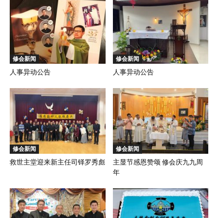
修会新闻
修会新闻
人事异动公告
人事异动公告
修会新闻
修会新闻
救世主堂迎来新主任司铎罗秀彪
主显节感恩赞颂 修会庆九九周
年