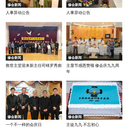
修会新闻
修会新闻
人事异动公告
人事异动公告
修会新闻
修会新闻
救世主堂迎来新主任司铎罗秀彪
主显节感恩赞颂 修会庆九九周
年
修会新闻
修会新闻
一个不一样的会庆日
主徒九九 不忘初心