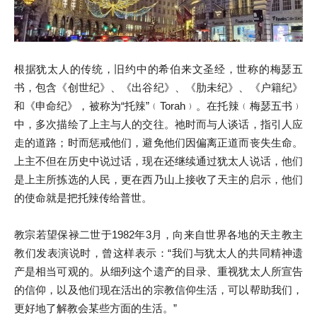
根据犹太人的传统，旧约中的希伯来文圣经，世称的梅瑟五
书，包含《创世纪》、《出谷纪》、《肋未纪》、《户籍纪》
和《申命纪》，被称为“托辣”﹙Torah﹚。在托辣﹙梅瑟五书﹚
中，多次描绘了上主与人的交往。祂时而与人谈话，指引人应
走的道路；时而惩戒他们，避免他们因偏离正道而丧失生命。
上主不但在历史中说过话，现在还继续通过犹太人说话，他们
是上主所拣选的人民，更在西乃山上接收了天主的启示，他们
的使命就是把托辣传给普世。
教宗若望保禄二世于1982年3月，向来自世界各地的天主教主
教们发表演说时，曾这样表示：“我们与犹太人的共同精神遗
产是相当可观的。从细列这个遗产的目录、重视犹太人所宣告
的信仰，以及他们现在活出的宗教信仰生活，可以帮助我们，
更好地了解教会某些方面的生活。”