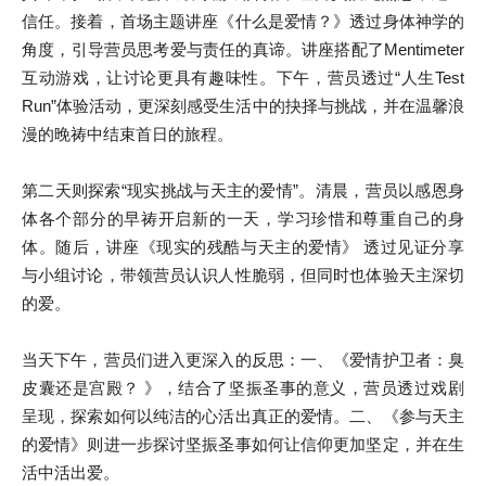
信任。接着，首场主题讲座《什么是爱情？》透过身体神学的
角度，引导营员思考爱与责任的真谛。讲座搭配了Mentimeter
互动游戏，让讨论更具有趣味性。下午，营员透过“人生Test
Run”体验活动，更深刻感受生活中的抉择与挑战，并在温馨浪
漫的晚祷中结束首日的旅程。
第二天则探索“现实挑战与天主的爱情”。清晨，营员以感恩身
体各个部分的早祷开启新的一天，学习珍惜和尊重自己的身
体。随后，讲座《现实的残酷与天主的爱情》 透过见证分享
与小组讨论，带领营员认识人性脆弱，但同时也体验天主深切
的爱。
当天下午，营员们进入更深入的反思：一、《爱情护卫者：臭
皮囊还是宫殿？ 》，结合了坚振圣事的意义，营员透过戏剧
呈现，探索如何以纯洁的心活出真正的爱情。二、《参与天主
的爱情》则进一步探讨坚振圣事如何让信仰更加坚定，并在生
活中活出爱。