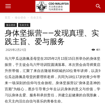
首页
修会使命
生命文化
修会使命
生命文化
身体坚振营——发现真理、实
践主旨、爱与服务
2025年2月21日
401
马六甲瓜达路佩圣母堂在2025年2月13至15日所举办的身体坚
振营，于主徒会马六甲培训院圆满落幕。本次营会由导师黄启
升所带领，汇聚了来自吉隆坡和槟城的10位青年讲师，以及9
位瓜达路佩圣母堂的要理班老师，共同为18位17岁的青少年带
来一场深刻的信仰与生命旅程。身体坚振营以“身体是圣神的
宫殿”为核心，逐步引导青少年去认识身体的意义与价值，学
习以身体去爱、服务和承担责任，并建立起健康的自我形象，
在天主内活出自信与喜乐的青春生命。