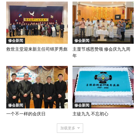
修会新闻
修会新闻
救世主堂迎来新主任司铎罗秀彪
主显节感恩赞颂 修会庆九九周
年
修会新闻
修会新闻
一个不一样的会庆日
主徒九九 不忘初心
加载更多