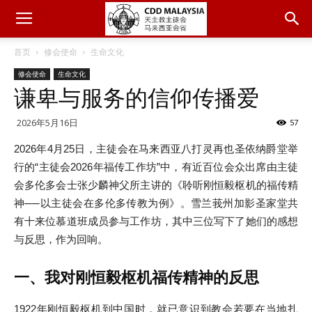
首页
修会使命
生命文化
修会使命
生命文化
谦卑与服务的信仰传播爱
2026年5月16日
57
2026年4月25日，主徒会在马来西亚八打灵再也圣依纳爵堂举
行的“主徒会2026年福传工作坊”中，有近百位会众出席由主徒
会多伦多会士张少麟神父所主讲的《聆听刚恒毅枢机的福传精
神──以主徒会在多伦多传教为例》。雪兰莪州加影圣家堂共
有十来位慕道班成员参与工作坊，其中三位写下了她们的感想
与反思，作为回响。
一、我对刚恒毅枢机福传精神的反思
1922年刚恒毅枢机到中国时，就已意识到教会若要在当地扎