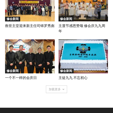
修会新闻
修会新闻
救世主堂迎来新主任司铎罗秀彪
主显节感恩赞颂 修会庆九九周
年
修会新闻
修会新闻
一个不一样的会庆日
主徒九九 不忘初心
加载更多