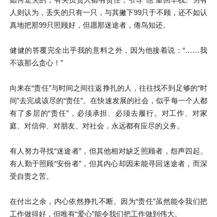
人则认为，丢失的只有一只，与其撇下99只于不顾，还不如认
真地把那99只照顾好，但愿那迷途者，倦鸟知还。
健健的答覆完全出乎我的意料之外，因为他接着说：“……我
不该那么贪心！”
向来在“责任”与时间之间往返挣扎的人，往往找不到足够的“时
间”去完成该尽的“责任”。在快速发展的社会，似乎每一个人都
有了多层的“责任”，必须承担、必须去履行。对工作、对家
庭、对信仰、对朋友、对社会，永远都有应尽的义务。
有人努力寻找“迷途者”，但其他相对缺乏照顾者，怨声四起。
有人勤于照顾“安份者”，但其内心却因未能寻回迷途者，而深
受自责之苦。
在付出之余，内心依然挣扎不断。因为“责任”虽然能令我们把
工作做得好，但唯有“爱心”能令我们把工作做到伟大。