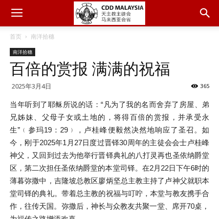
首页
南洋拾穗
南洋拾穗
百倍的赏报 满满的祝福
2025年3月4日
365
当年听到了耶稣所说的话：“凡为了我的名而舍弃了房屋、弟
兄姊妹、父母子女或土地的，将得百倍的赏报，并承受永
生”﹙参玛19：29﹚，卢桂峰便毅然决然地响应了圣召。如
今，刚于2025年1月27日度过晋铎30周年的主徒会会士卢桂峰
神父，又回到过去为他举行晋铎典礼的八打灵再也圣依纳爵堂
区，第二次担任圣依纳爵堂的本堂司铎。在2月22日下午6时的
薄暮弥撒中，吉隆坡总教区廖炳坚总主教主持了卢神父就职本
堂司铎的典礼。带着总主教的祝福与叮咛，本堂与教友携手合
作，往传天国。弥撒后，神长与众教友共聚一堂、席开70桌，
为福传之路增添欢喜。