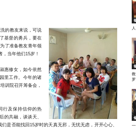
人
领洗的教友来说，可说
徒
了基督的勇兵，要在
堂为了准备教友青年领
者，当年他们15岁！
淑惠修女，如今依然
救
会
园里工作。今年的诸
罗
甲培训院召开筹备会，
同行及保持信仰的热
马
0年后的共融，谈谈天、
我们是否能找回15岁时的天真无邪，无忧无虑，开开心心、
一