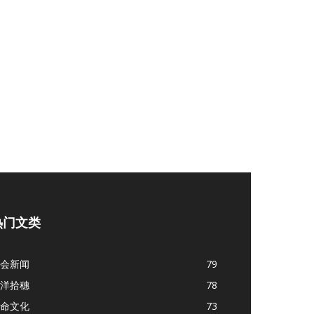
热门文类
会新闻
79
洋拾穗
78
命文化
73