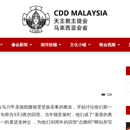
修会新闻
南洋拾穗
文化小铺
教会视频
CDD
Malaysia
328
5年在马六甲圣德肋撒领受坚振圣事的教友，开始讨论他们那一
下旬举办3天2夜的回营。当年领坚振时，他们成了“基督的勇
的黄进龙神父 ，为他们30周年的回营“点燃85’”网站所写
主