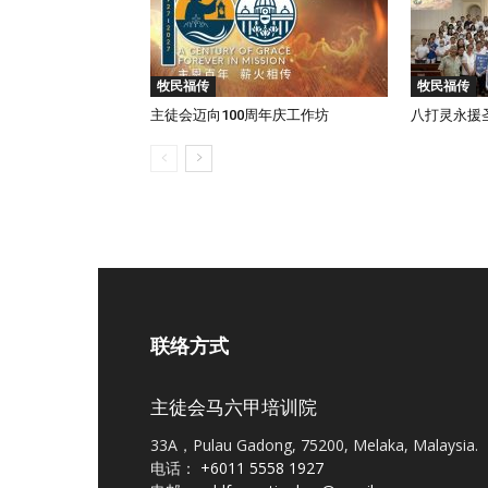
牧民福传
牧民福传
主徒会迈向100周年庆工作坊
八打灵永援
联络方式
主徒会马六甲培训院
33A，Pulau Gadong, 75200, Melaka, Malaysia.
电话：
+6011 5558 1927