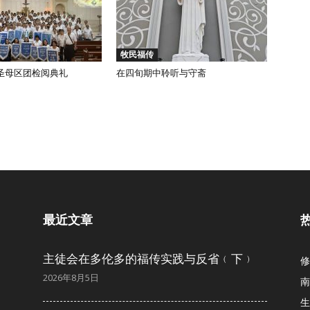
牧民福传
圣母区团检阅典礼
在四旬期中聆听与守斋
最近文章
主徒会在多伦多的福传实践与反省﹙下﹚
修
2026年8月5日
南
生