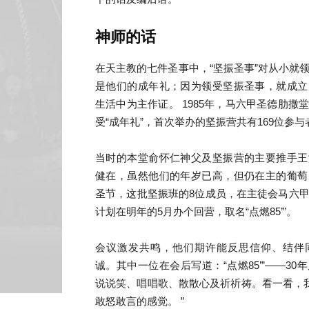
神师的话
在天主教的七件圣事中，“坚振圣事”对从小就
是他们的成年礼；因为领受坚振圣事，就成立
生活中为主作证。 1985年，马六甲圣德肋撒
受“成年礼”，首次举办的坚振营共有169位参与
当时的本堂俞怀仁神父及坚振营的主要推手王
健在，虽然他们的年岁已高，但仍在主的葡萄
圣节，这批坚振班的8位成员，在主徒会马六
计划在明年的5月办个回营，取名“点燃85’”。
会议激发共鸣，他们期许能反思信仰、结伴
诚。其中一位在会后写道：“点燃85’”――3
说说笑、唱唱歌、散散心及祈祈祷。看一看，
敢怒敢言的感觉。 ”