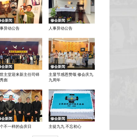
修会新闻
修会新闻
事异动公告
人事异动公告
修会新闻
修会新闻
世主堂迎来新主任司铎
主显节感恩赞颂 修会庆九
秀彪
九周年
修会新闻
修会新闻
个不一样的会庆日
主徒九九 不忘初心