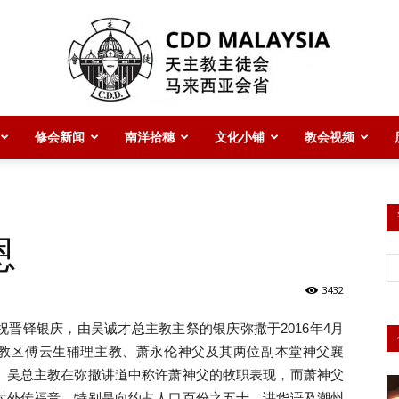
修会新闻
南洋拾穗
文化小铺
教会视频
CDD
恩
Malaysia
3432
晋铎银庆，由吴诚才总主教主祭的银庆弥撒于2016年4月
晋总教区傅云生辅理主教、萧永伦神父及其两位副本堂神父襄
。吴总主教在弥撒讲道中称许萧神父的牧职表现，而萧神父
主
对外传福音，特别是向约占人口百份之五十，讲华语及潮州