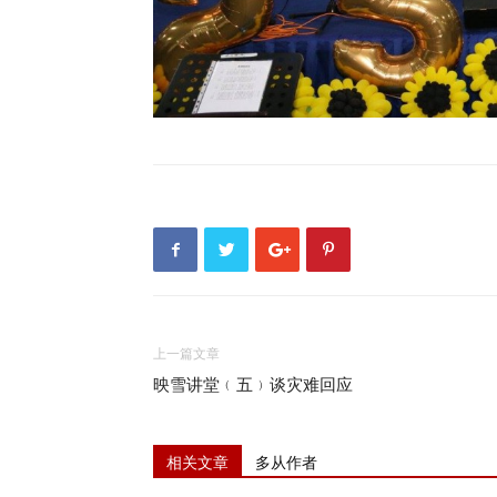
上一篇文章
映雪讲堂﹙五﹚谈灾难回应
相关文章
多从作者