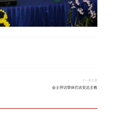
来
西
下一章文章
亚
会士拜访荣休巴吉安总主教