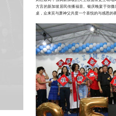
方言的新加坡居民传播福音。银庆晚宴于弥撒
桌，众来宾与萧神父共度一个喜悦的与感恩的