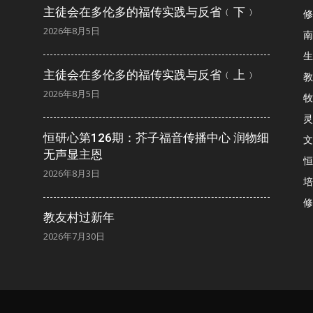
主徒会在多伦多的福传实践与反省﹙下﹚
修
2026年8月5日
南
生
主徒会在多伦多的福传实践与反省﹙上﹚
教
2026年8月5日
牧
灵
恒研心第126期：芥子福音传播中心 润物细
文
无声显主恩
恒
2026年8月3日
培
修
教友村过新年
2026年7月30日