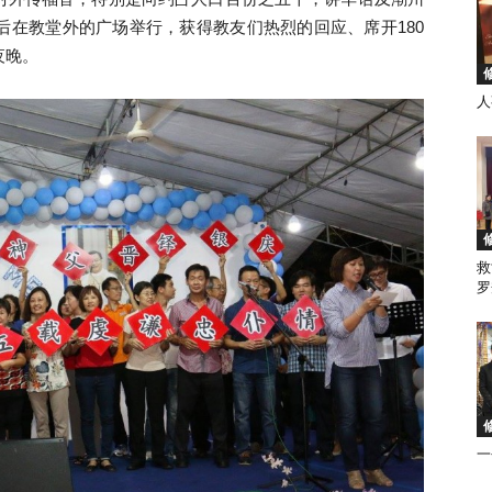
后在教堂外的广场举行，获得教友们热烈的回应、席开180
夜晚。
人
徒
救
会
罗
马
一