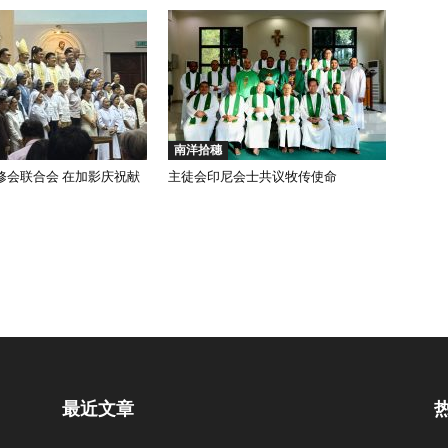
会
省
南洋拾穗
修会联合会 在加影庆祝献
主徒会印尼会士共议牧传使命
最近文章