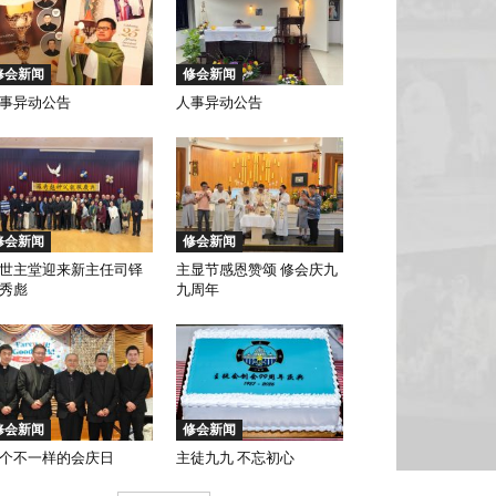
修会新闻
修会新闻
事异动公告
人事异动公告
修会新闻
修会新闻
世主堂迎来新主任司铎
主显节感恩赞颂 修会庆九
秀彪
九周年
修会新闻
修会新闻
个不一样的会庆日
主徒九九 不忘初心