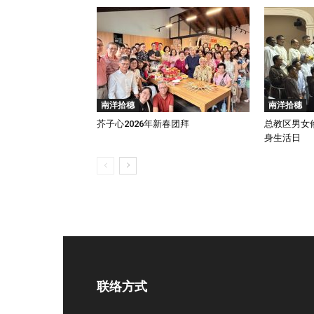
南洋拾穗
南洋拾穗
芥子心2026年新春团拜
总教区男女
身生活日
联络方式