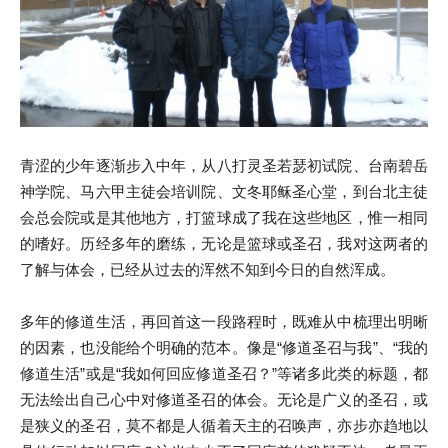
青涩的少年逐渐步入中年，从八打灵圣若瑟初试院、台南碧岳
神学院、马六甲主徒会培训院、文冬耶稣圣心堂，到台北主徒
会总会院或是其他地方，打篮球成了我在这些地区，惟一相同
的嗜好。历经多年的磨练，无论是篮球或圣召，我对这两者的
了解与体会，已经从过去的浑然不知到今日的自然浑成。
多年的修道生活，再回首这一段路程时，既难从中梳理出明晰
的因素，也没能给个明确的范本。像是“修道圣召与我”、“我的
修道生活”或是“我如何回应修道圣召？”等诸多此类的标题，都
无法绘出自己心中对修道圣召的体会。无论是广义的圣召，或
是狭义的圣召，莫不都是人循着天主的召唤声，亦步亦趋地以