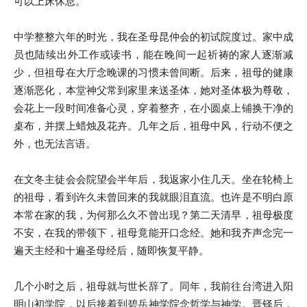
可以上床休息。
中学整整六年的时光，我在圣母昆仲会的初试院度过。家中成
员也陆续出外工作或读书，能在晚间一起祈祷的家人逐渐减
少，但祖母在大厅念晚课的习惯未曾间断。后来，祖母的健康
逐渐恶化，本堂神父常到家里来送圣体，她对圣体极为尊敬，
会花上一段时间准备心灵，穿着整齐，在小圆桌上铺换干净的
桌布，并摆上蜡烛及花卉。几年之后，祖母中风，行动不便之
外，也无法言语。
在文冬主徒会会院望会半年后，我返家小住几天。坐在轮椅上
的祖母，看到许久未曾回来的我就眼泪直流。也许是不明白原
本常在家的我，为何那么久不曾出现？第二天清早，祖母极度
不安，在我的带领下，祖母竟能开口念经。她和我齐声念完一
遍天主经和十遍圣母经后，随即恢复平静。
几个小时之后，祖母就与世长辞了。同年，我前往台湾进入阳
明山初学院，以后接着到碧岳神学院念哲学与神学。晋铎后，