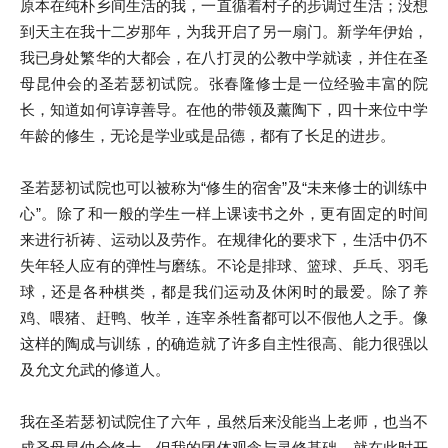
原本在纯朴乡间生活的我，一直循着村子的步调过生活；没想
到天主在我十二岁那年，为我开启了另一扇门。新学年伊始，
我已身处繁华的大都会，在八打灵的公教中学就读，并住在圣
母昆仲会的圣若瑟初试院。张春隆修士是一位经验丰富的院
长，知道如何谆谆善导。在他的带领及薰陶下，四十来位中学
年龄的修生，无论是学业或是品德，都有了长足的进步。
圣若瑟初试院也可以被称为“修生的宿舍”及“未来修士的训练中
心”。除了和一般的学生一样上课读书之外，更有固定的时间
来进行祈祷、运动以及劳作。在规律化的要求下，生活中仍不
失年轻人应有的弹性与磨练。不论是排球、篮球、乒乓、羽毛
球，还是各种棋类，都是我们运动及休闲时的最爱。除了养
鸡、喂猪、赶鸭、牧羊，连宰杀牲畜都可以不假他人之手。像
这样的陶成与训练，的确造就了许多自主性很高、能力很强以
及允文允武的修道人。
我在圣若瑟初试院住了六年，虽然后来没能当上老师，也当不
成圣母昆仲会修士，但我的团体观念与灵修基础，就在此时开