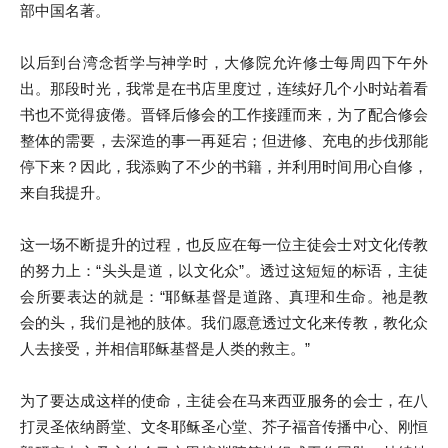
部中国名著。
以后到台湾念哲学与神学时，大修院允许修士每周四下午外
出。那段时光，我常是在书店里度过，连续好几个小时站着看
书也不觉得疲倦。晋铎后修会的工作接踵而来，为了配合修会
整体的需要，去深造的事一再延宕；但进修、充电的步伐那能
停下来？因此，我添购了不少的书籍，并利用时间用心自修，
来自我提升。
这一场不断提升的过程，也反应在每一位主徒会士对文化传教
的努力上：“头头是道，以文化众”。透过这短短的标语，主徒
会所要表达的就是：“耶稣基督是道路、真理和生命。祂是教
会的头，我们是祂的肢体。我们愿意透过文化来传教，教化众
人去接受，并相信耶稣基督是人类的救主。”
为了要达成这样的使命，主徒会在马来西亚服务的会士，在八
打灵圣依纳爵堂、文冬耶稣圣心堂、芥子福音传播中心、刚恒