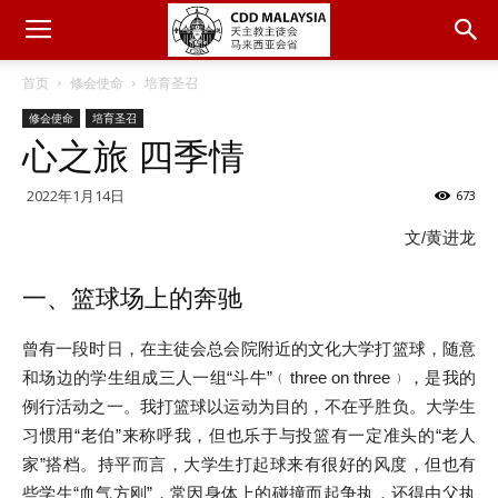
首页
修会使命
培育圣召
修会使命
培育圣召
心之旅 四季情
2022年1月14日
673
文/黄进龙
一、篮球场上的奔驰
曾有一段时日，在主徒会总会院附近的文化大学打篮球，随意
和场边的学生组成三人一组“斗牛”﹙three on three﹚，是我的
例行活动之一。我打篮球以运动为目的，不在乎胜负。大学生
习惯用“老伯”来称呼我，但也乐于与投篮有一定准头的“老人
家”搭档。持平而言，大学生打起球来有很好的风度，但也有
些学生“血气方刚”，常因身体上的碰撞而起争执，还得由父执