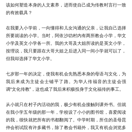
该如何塑造本身的人文素养，进而使自己成为传教时言行一致
的有效载具？
在我要入小学前，一向懂得和儿女沟通的父亲，让我自己选择
所要就读的小学。当时，阿依沙叻村内有两所教会小学，华文
小学及英文小学各一所。我的大哥及大姐所读的是英文小学，
按理说，我只要跟在大哥大姐之后进入同一间小学就可以了，
但我却选择了华文小学。
七岁那一年的决定，使我有机会先熟悉本身的母语与文化，为
我后来成为主徒会士铺平了路。为华人传福音的主徒会强
调“文化传教”，这也成了我后来积极投身于文化福传的事工。
从小就只在村子内活动的我，极少有机会接触到课外书。但就
在我小学五年级的那一年，学校设了小小的图书馆，喜爱阅读
的我，很快就把所有的书都翻阅了。中学时期，所住的圣母昆
仲会初试院有许多藏书，除了教会书籍外，我又有机会浏览多