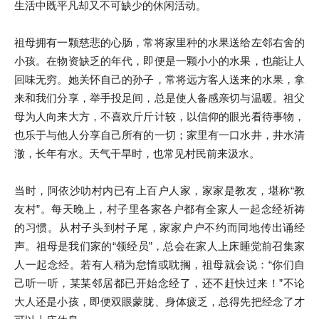
生活中既平凡却又不可缺少的休闲活动。
祖母拥有一颗慈悲的心肠，常将家里种的水果送给左邻右舍的
小孩。在物资缺乏的年代，即便是一颗小小的水果，也能让人
回味无穷。她关怀自己的孙子，常将远方客人送来的水果，拿
来和我们分享，举手投足间，总是使人备感亲切与温暖。祖父
母为人向来大方，不喜欢斤斤计较，以信仰的眼光看待事物，
也乐于与他人分享自己所有的一切；家里有一口水井，井水清
澈，长年有水。天气干旱时，也常见村民前来汲水。
当时，阿依沙叻村内已有上百户人家，家家是教友，堪称“教
友村”。每天晚上，村子里各家各户都有全家人一起念经祈祷
的习惯。从村子头到村子尾，家家户户不约而同地传出诵经
声。祖母是我们家的“领经员”，总会在家人上床睡觉前召集家
人一起念经。若有人稍为怠惰或耽搁，祖母就会说：“你们自
己听一听，某某邻居都已开始念经了，还不赶快过来！”不论
大人还是小孩，即便双眼蒙胧、身体疲乏，总得先把经念了才