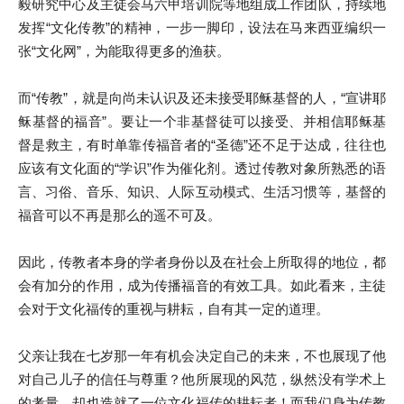
毅研究中心及主徒会马六甲培训院等地组成工作团队，持续地
发挥“文化传教”的精神，一步一脚印，设法在马来西亚编织一
张“文化网”，为能取得更多的渔获。
而“传教”，就是向尚未认识及还未接受耶稣基督的人，“宣讲耶
稣基督的福音”。要让一个非基督徒可以接受、并相信耶稣基
督是救主，有时单靠传福音者的“圣德”还不足于达成，往往也
应该有文化面的“学识”作为催化剂。透过传教对象所熟悉的语
言、习俗、音乐、知识、人际互动模式、生活习惯等，基督的
福音可以不再是那么的遥不可及。
因此，传教者本身的学者身份以及在社会上所取得的地位，都
会有加分的作用，成为传播福音的有效工具。如此看来，主徒
会对于文化福传的重视与耕耘，自有其一定的道理。
父亲让我在七岁那一年有机会决定自己的未来，不也展现了他
对自己儿子的信任与尊重？他所展现的风范，纵然没有学术上
的考量，却也造就了一位文化福传的耕耘者！而我们身为传教