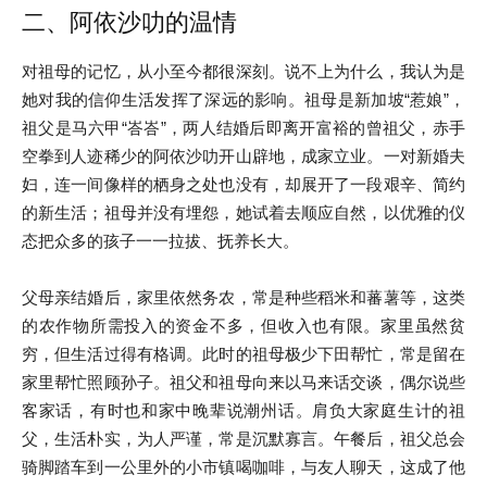
二、阿依沙叻的温情
对祖母的记忆，从小至今都很深刻。说不上为什么，我认为是
她对我的信仰生活发挥了深远的影响。祖母是新加坡“惹娘”，
祖父是马六甲“峇峇”，两人结婚后即离开富裕的曾祖父，赤手
空拳到人迹稀少的阿依沙叻开山辟地，成家立业。一对新婚夫
妇，连一间像样的栖身之处也没有，却展开了一段艰辛、简约
的新生活；祖母并没有埋怨，她试着去顺应自然，以优雅的仪
态把众多的孩子一一拉拔、抚养长大。
父母亲结婚后，家里依然务农，常是种些稻米和蕃薯等，这类
的农作物所需投入的资金不多，但收入也有限。家里虽然贫
穷，但生活过得有格调。此时的祖母极少下田帮忙，常是留在
家里帮忙照顾孙子。祖父和祖母向来以马来话交谈，偶尔说些
客家话，有时也和家中晚辈说潮州话。肩负大家庭生计的祖
父，生活朴实，为人严谨，常是沉默寡言。午餐后，祖父总会
骑脚踏车到一公里外的小市镇喝咖啡，与友人聊天，这成了他