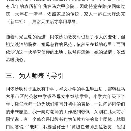
有几年的农历新年我在马六甲会院，因此特意在除夕回家过
夜。大年初一清早，依照家里的传统，家人一起在大厅念完
〈新年经〉，拜谢天主后才享用早餐。
随着时光巨轮的推进，阿依沙叻教友村也起了很大的变化，但
祖父淡泊的胸襟、祖母慈祥的风范，依然留在我的心里；而阿
依沙叻这一块孕育信仰的土地，纵然再遥远，她的温情，依然
温暖我心。
三、为人师表的导引
阿依沙叻村子里没有中学，华文小学的学生毕业后，都转往马
六甲市区的公教中学或圣母女中继续学业。小学六年级下半
年，级任老师一边为我们填写升初中的表格，一边问起同学们
的未来志愿。我一向对老师的工作感到敬佩，又刚在几天前听
同学说，有一个修会是以教书作为传教方法的修士团体，就顺
口回答说：“老师，我要当修士！”黄级任老师是位教友，他很