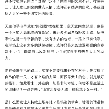
具体行动加以回应？这当中少不了回应前的犹疑不决、考量再
三，让人难以割舍的世态人情，或许还有些许的自私，甚或回
应之后的一些不切实际的憧憬。
天主似乎老早就把“路线图”摆在那里，我无意间拿起后，像是
一个不知天高地厚的冒险家，未经多少思考就轻装上路。这般
率性也是一件幸福的事，没有太多的包袱，一路上只有信靠。
在球场上没有太多的跌倒碰撞，或许只是未曾遭遇顽强的竞赛
对手，也可能是自己应对得当，也许冥冥中有来自天上的助
力。
走在修道生活的路上，实在不需要找来外在的对手；先过得了
自己的那一关，才有上路的力量，而投靠天主的心，就是最好
的指引。如此看来，外在的一切是非与考验，何尝不是生活上
的调味品？一路走来，“山重水复疑无路，柳暗花明又一村。”
是什么因素让人持续上场奔驰？是场边的掌声、赞赏的话语和
羡慕的眼神？或是汗流浃背之后的活力感？还是其他的因素让