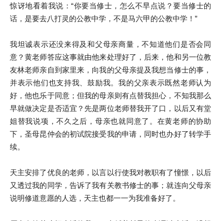
惊讶地看着我说：“你要当修士，怎么不早点说？要当修士的
话，是要去八打灵的公教中学，不是马六甲的公教中学！”
我坦诚表示还没来得及和父母亲商量，不知道他们是否会同
意？黄老师答应这事就由他来处理好了，后来，他和另一位教
友林老师亲自到家里来，向我的父母亲提及我想当修士的事，
并表示他们也支持我、鼓励我。我的父亲表示既然老师认为
好，他也乐于同意；但我的母亲则有点替我担心，不知我那么
早就做决定是否适宜？先是两位老师替我开了口，以后又有堂
姐替我说项，不久之后，母亲也就同意了。在黄老师的协助
下，圣母昆仲会的初试院接受我的申请，同时也办好了转学手
续。
天主安排了优良的老师，以言以行使我对教职有了憧憬，以后
又透过我的同学，告诉了我有关教书修士的事；就连向父母亲
说明修道意愿的人选，天主也都一一为我准备好了。