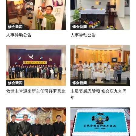
修会新闻
修会新闻
人事异动公告
人事异动公告
修会新闻
修会新闻
救世主堂迎来新主任司铎罗秀彪
主显节感恩赞颂 修会庆九九周
年