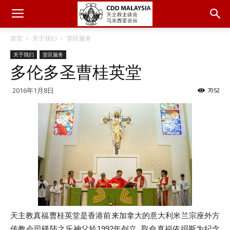
首页
关于我们
堂区服务
关于我们
堂区服务
多伦多圣曹桂英堂
2016年1月8日
7052
天主教真福曹桂英堂是香港前来加拿大的意大利米兰宗座外方
传教会司铎陆之乐神父於1992年创立, 取命真福依搦斯为纪念