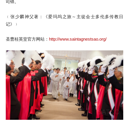
司铎。
﹙张少麟神父著：《爱玛坞之旅～主徒会士多伦多传教日
记》﹚
圣曹桂英堂官方网站：
http://www.saintagnestsao.org/