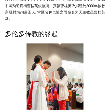
中国殉道真福曹桂英依搦斯。真福曹桂英依搦斯於2000年被教
宗册封为殉道圣人, 堂区名称也随之而命名为天主教圣曹桂英
堂。
多伦多传教的缘起