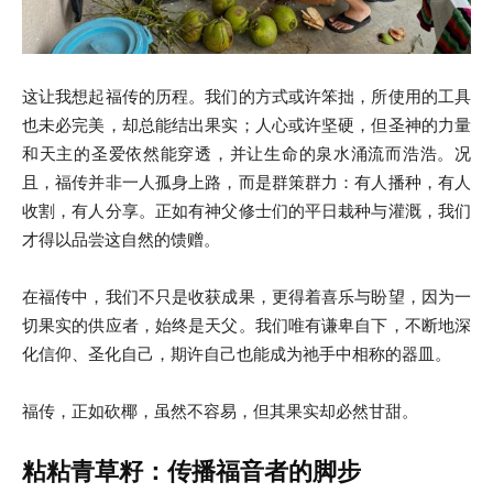
这让我想起福传的历程。我们的方式或许笨拙，所使用的工具
也未必完美，却总能结出果实；人心或许坚硬，但圣神的力量
和天主的圣爱依然能穿透，并让生命的泉水涌流而浩浩。况
且，福传并非一人孤身上路，而是群策群力：有人播种，有人
收割，有人分享。正如有神父修士们的平日栽种与灌溉，我们
才得以品尝这自然的馈赠。
在福传中，我们不只是收获成果，更得着喜乐与盼望，因为一
切果实的供应者，始终是天父。我们唯有谦卑自下，不断地深
化信仰、圣化自己，期许自己也能成为祂手中相称的器皿。
福传，正如砍椰，虽然不容易，但其果实却必然甘甜。
粘粘青草籽：传播福音者的脚步