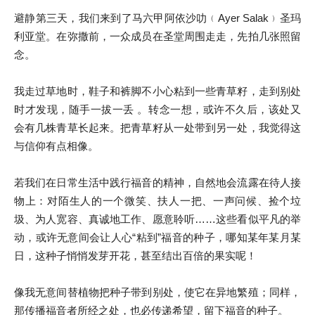
避静第三天，我们来到了马六甲阿依沙叻﹙Ayer Salak﹚圣玛
利亚堂。在弥撒前，一众成员在圣堂周围走走，先拍几张照留
念。
我走过草地时，鞋子和裤脚不小心粘到一些青草籽，走到别处
时才发现，随手一拔一丢 。转念一想，或许不久后，该处又
会有几株青草长起来。把青草籽从一处带到另一处，我觉得这
与信仰有点相像。
若我们在日常生活中践行福音的精神，自然地会流露在待人接
物上：对陌生人的一个微笑、扶人一把、一声问候、捡个垃
圾、为人宽容、真诚地工作、愿意聆听……这些看似平凡的举
动，或许无意间会让人心“粘到”福音的种子，哪知某年某月某
日，这种子悄悄发芽开花，甚至结出百倍的果实呢！
像我无意间替植物把种子带到别处，使它在异地繁殖；同样，
那传播福音者所经之处，也必传递希望，留下福音的种子。