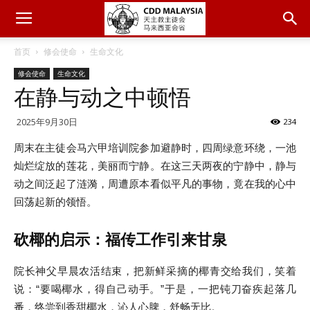
首页
修会使命
生命文化
修会使命
生命文化
在静与动之中顿悟
2025年9月30日
234
周末在主徒会马六甲培训院参加避静时，四周绿意环绕，一池
灿烂绽放的莲花，美丽而宁静。在这三天两夜的宁静中，静与
动之间泛起了涟漪，周遭原本看似平凡的事物，竟在我的心中
回荡起新的领悟。
砍椰的启示：福传工作引来甘泉
院长神父早晨农活结束，把新鲜采摘的椰青交给我们，笑着
说：“要喝椰水，得自己动手。”于是，一把钝刀奋疾起落几
番，终尝到香甜椰水，沁人心脾，舒畅无比。