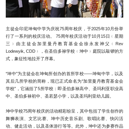
主徒会印尼坤甸中学为庆祝75周年校庆，于2025年10月份举
行了一系列的校庆活动。 75周年校庆活动于10月15日﹙星期
三﹚由主徒会加里曼丹教育基金会徐永发神父﹙Rev
Lodewyik, CDD﹚，在圣伯多禄学校﹙坤中﹚庭院以敲锣的方
式，象征性地拉开了序幕。
“坤中”为主徒会在坤甸所创办的首所学校――坤甸中学，以及
其后几所学校的简称，现已正式命名为“加里曼丹教育基金会
学校”，它涵括了5所学校：即圣伯多禄高中、圣玛利亚职业高
中、圣伯多禄初中、圣若瑟小学，以及圣玛利亚幼儿园。
坤中学校75周年校庆的活动精彩纷呈，其中包括了学生创作的
舞狮表演、文艺比赛、坤中历史音乐剧、歌唱比赛、快闪活
动、健走活动，以及圣体游行等等。此外，坤中还为参赛作品