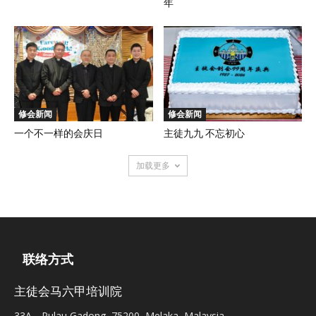
年
修会新闻
修会新闻
一个不一样的会庆日
主徒九九 不忘初心
加载更多
联络方式
主徒会马六甲培训院
33A，Pulau Gadong, 75200, Melaka, Malaysia.