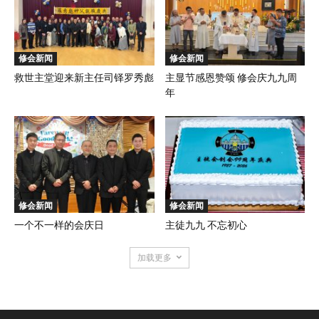
修会新闻
修会新闻
救世主堂迎来新主任司铎罗秀彪
主显节感恩赞颂 修会庆九九周
年
修会新闻
修会新闻
一个不一样的会庆日
主徒九九 不忘初心
加载更多