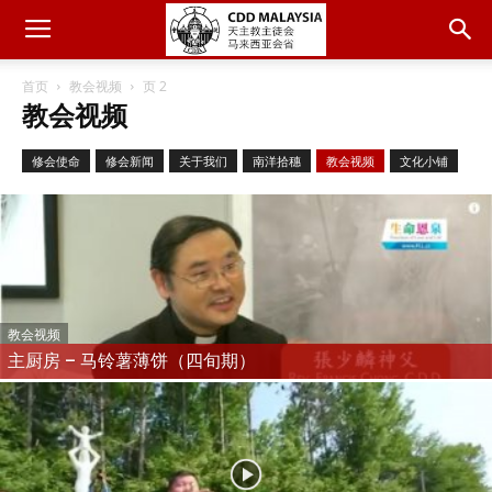
首页
教会视频
页 2
教会视频
修会使命
修会新闻
关于我们
南洋拾穗
教会视频
文化小铺
教会视频
主厨房 – 马铃薯薄饼（四旬期）