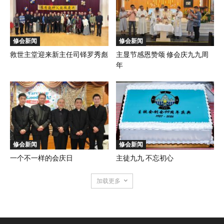
修会新闻
修会新闻
救世主堂迎来新主任司铎罗秀彪
主显节感恩赞颂 修会庆九九周
年
修会新闻
修会新闻
一个不一样的会庆日
主徒九九 不忘初心
加载更多