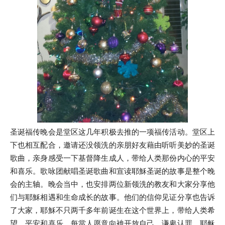
圣诞福传晚会是堂区这几年积极去推的一项福传活动。堂区上
下也相互配合，邀请还没领洗的亲朋好友藉由听听美妙的圣诞
歌曲，亲身感受一下基督降生成人，带给人类那份内心的平安
和喜乐。歌咏团献唱圣诞歌曲和宣读耶穌圣诞的故事是整个晚
会的主轴。晚会当中，也安排两位新领洗的教友和大家分享他
们与耶穌相遇和生命成长的故事。他们的信仰见证分享也告诉
了大家，耶穌不只两千多年前诞生在这个世界上，带给人类希
望，平安和喜乐。每當人愿意向衪开放自己，谦卑认罪，耶稣