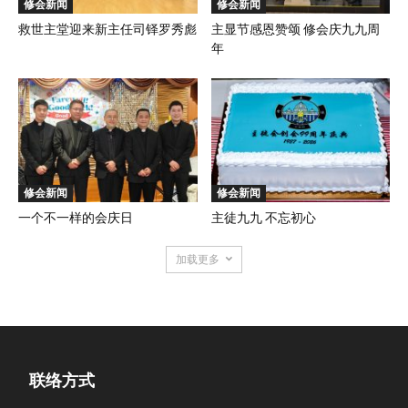
修会新闻
修会新闻
救世主堂迎来新主任司铎罗秀彪
主显节感恩赞颂 修会庆九九周
年
修会新闻
修会新闻
一个不一样的会庆日
主徒九九 不忘初心
加载更多
联络方式