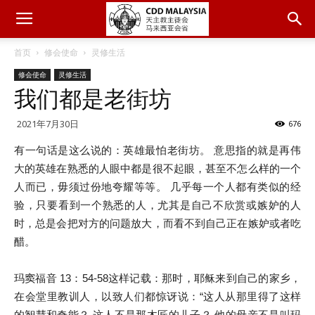
首页
修会使命
灵修生活
修会使命
灵修生活
我们都是老街坊
2021年7月30日
676
有一句话是这么说的：英雄最怕老街坊。 意思指的就是再伟
大的英雄在熟悉的人眼中都是很不起眼，甚至不怎么样的一个
人而已，毋须过份地夸耀等等。 几乎每一个人都有类似的经
验，只要看到一个熟悉的人，尤其是自己不欣赏或嫉妒的人
时，总是会把对方的问题放大，而看不到自己正在嫉妒或者吃
醋。
玛窦福音 13：54-58这样记载：那时，耶稣来到自己的家乡，
在会堂里教训人，以致人们都惊讶说：“这人从那里得了这样
的智慧和奇能？ 这人不是那木匠的儿子？ 他的母亲不是叫玛