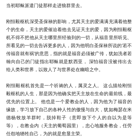
当初耶稣派遣门徒那样走进狼群里去。
刚恒毅枢机深受圣保禄的影响，尤其天主的爱满满充满着他整
个的生命，天主的爱催迫着他去见证天主的爱，因为刚恒毅枢
机不得不把他从天主哪里所经验到的一切，从福音里所听见、
所看见的一切去告诉更多的人，因为他明白圣保禄所说的’若不
传福音就有祸’的意思，指的就是福音必须被广传，犹如洗者若
翰向自己的门徒指出耶稣就是默西亚， 深怕福音没被传出去
给人类和世界，以致人了与世界处在幽暗之中。
刚恒毅枢机首先是一个祈祷的人，属灵之人。 这么描绘刚恒
毅枢机的人生，那是因为他确实把天主放在生命的最前线，最
优先的位置上。 他也是一个爱教会的人，因为他为了福音的
缘故，学习放下自己的各种人性的傲慢与自大，犹如梅瑟在米
德杨牧放羊群时，脱掉鞋子（意即放下个人的自以为是等
等），在教会内（天主的葡萄园里），忠心地服务教会，任劳
任怨地牺牲自己，为的就是愈显主荣。