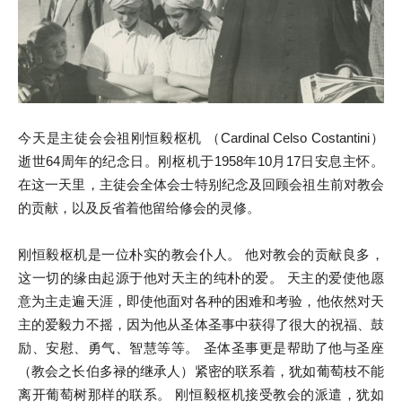
今天是主徒会会祖刚恒毅枢机 （Cardinal Celso Costantini）
逝世64周年的纪念日。刚枢机于1958年10月17日安息主怀。
在这一天里，主徒会全体会士特别纪念及回顾会祖生前对教会
的贡献，以及反省着他留给修会的灵修。
刚恒毅枢机是一位朴实的教会仆人。 他对教会的贡献良多，
这一切的缘由起源于他对天主的纯朴的爱。 天主的爱使他愿
意为主走遍天涯，即使他面对各种的困难和考验，他依然对天
主的爱毅力不摇，因为他从圣体圣事中获得了很大的祝福、鼓
励、安慰、勇气、智慧等等。 圣体圣事更是帮助了他与圣座
（教会之长伯多禄的继承人）紧密的联系着，犹如葡萄枝不能
离开葡萄树那样的联系。 刚恒毅枢机接受教会的派遣，犹如