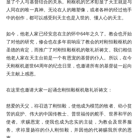
显了个人与基督结合的关系。刚枢机的艺术彰显了天主就是与
人同在的唯一真神。无论在人的雕塑像，或者各种的经过他手
中的创作，都可以感受到天主也是入世的、懂人心的天主。
如今，他老人家已经安息在主的怀中64年之久了。教会也开始
了对他的研究，修会也在多年前响应了教会的对刚恒毅枢机的
圣德的肯定，而推广了对刚恒毅枢机的敬礼祈祷文。我们相信
他老人家在天主台前是一个有恩宠的基督的仆人。所以，在今
天刚枢机逝世64周年的纪念日里，也邀请所有的基督徒一起向
天主献上感恩。
在这里也邀请大家一起诵念刚恒毅枢机敬礼祈祷文：
慈爱的天父，祢召选了刚恒毅，使他成为模范的牧者、幼小贫
苦的庇护、伟大的中国传教士、普世福传的舵手、世界和平的
使者。求赐恩宠，使我也成为忠实的主徒，为教会及世界服
务。求祢显扬祢的仆人刚恒毅，并因他的代祷赐我所求的恩
惠。