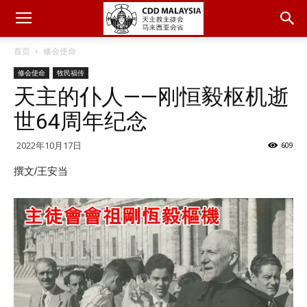
首页
修会使命
修会使命
牧民福传
天主的仆人——刚恒毅枢机逝
世64周年纪念
2022年10月17日
609
撰文/王安当