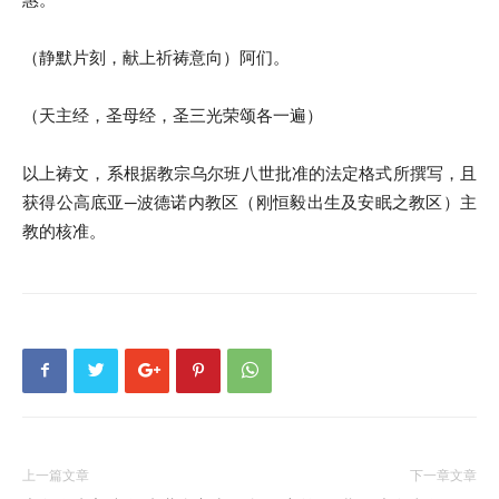
（静默片刻，献上祈祷意向）阿们。
（天主经，圣母经，圣三光荣颂各一遍）
以上祷文，系根据教宗乌尔班八世批准的法定格式所撰写，且
获得公高底亚─波德诺内教区（刚恒毅出生及安眠之教区）主
教的核准。
上一篇文章
下一章文章