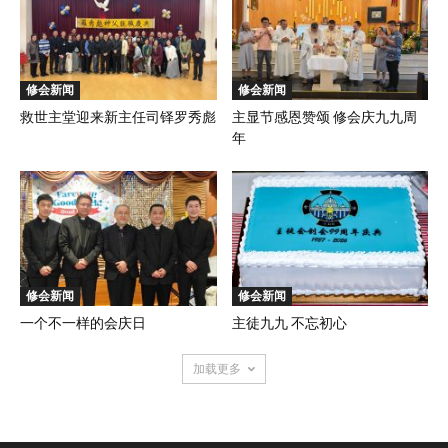
修会新闻
修会新闻
救世主堂迎来新主任司铎罗秀彪
主显节感恩赞颂 修会庆九九周
年
修会新闻
修会新闻
一个不一样的会庆日
主徒九九 不忘初心
加载更多