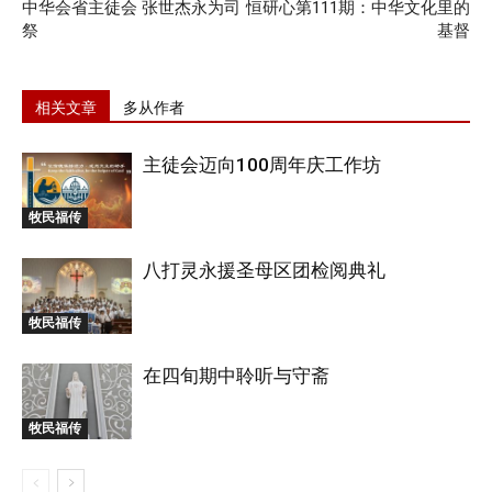
中华会省主徒会 张世杰永为司
恒研心第111期：中华文化里的
祭
基督
相关文章
多从作者
主徒会迈向100周年庆工作坊
牧民福传
八打灵永援圣母区团检阅典礼
牧民福传
在四旬期中聆听与守斋
牧民福传