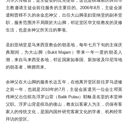
为华人传福音，是主徒会的优先使命，这也是槟城教区薛而华
主教邀请主徒会前往服务的主要目的。2006年8月，主徒会派
遣刚晋铎不久的余金忠神父，出任大山脚圣妇亚纳堂的副本堂
职，服务范围并不局限於大山脚，邻近堂区华文组教友的灵修
生活，也是余神父所关注的事项。
圣妇亚纳堂是马来西亚教会的朝圣地，每年七月下旬的主保庆
典期间，为大山脚（Bukit Majam）带来一年一度的朝圣人
潮，来自马来西亚各地，邻近国家如泰国、新加坡及印尼等地
的朝圣者，蜂拥而来。
余神父在大山脚的服务长达五年，在他离开堂区前往罗马进修
之前一年，也就是2010年的7月，主徒会派遣另一位会士邓英
伟神父出任槟岛浮罗山背（Balik Pulau）耶稣圣名堂的本堂神
父职。浮罗山背是槟岛的後山，教友以客家人为主，仍保有客
家人的传统文化，是国内国外研究客家文化的学者、机构经常
拜访的堂区。