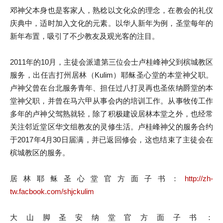
邓神父本身也是客家人，熟稔以文化众的理念，在教会的礼仪
庆典中，适时加入文化的元素。以华人新年为例，圣堂每年的
新年布置，吸引了不少教友及观光客的注目。
2011年的10月，主徒会派遣第三位会士卢桂峰神父到槟城教区
服务，出任吉打州居林（Kulim）耶稣圣心堂的本堂神父职。
卢神父曾在台北服务青年、担任过八打灵再也圣依纳爵堂的本
堂神父职，并曾在马六甲从事会内的培训工作。从事牧传工作
多年的卢神父驾熟就轻，除了积极建设居林本堂之外，也经常
关注邻近堂区华文组教友的灵修生活。卢桂峰神父的服务合约
于2017年4月30日届满，并已返回修会，这也结束了主徒会在
槟城教区的服务。
居林耶稣圣心堂官方面子书：
http://zh-
tw.facbook.com/shjckulim
大山脚圣安纳堂官方面子书：